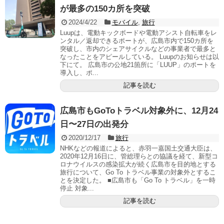
が最多の150カ所を突破
2024/4/22
モバイル
,
旅行
Luupは、電動キックボードや電動アシスト自転車をレ
ンタル／返却できるポートが、広島市内で150カ所を
突破し、市内のシェアサイクルなどの事業者で最多と
なったことをアピールしている。 Luupのお知らせは以
下にて。 広島市の公地21箇所に「LUUP」のポートを
導入し、ポ...
記事を読む
広島市もGoToトラベル対象外に、12月24
日〜27日の出発分
2020/12/17
旅行
NHKなどの報道によると、赤羽一嘉国土交通大臣は、
2020年12月16日に、管総理らとの協議を経て、新型コ
ロナウイルスの感染拡大が続く広島市を目的地とする
旅行について、Go To トラベル事業の対象外とするこ
とを決定した。 ■広島市も「Go To トラベル」を一時
停止 対象...
記事を読む