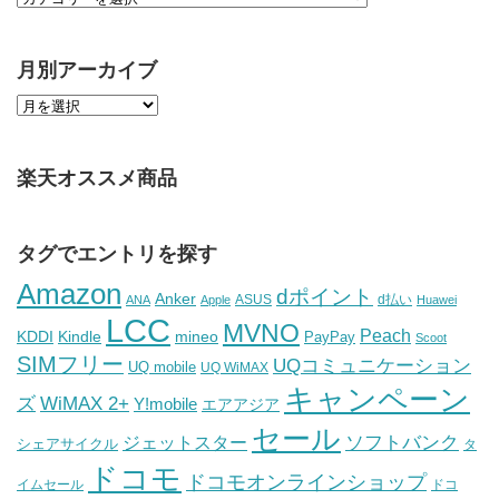
月別アーカイブ
楽天オススメ商品
タグでエントリを探す
Amazon
dポイント
Anker
ASUS
d払い
ANA
Apple
Huawei
LCC
MVNO
Peach
KDDI
Kindle
mineo
PayPay
Scoot
SIMフリー
UQコミュニケーション
UQ mobile
UQ WiMAX
キャンペーン
WiMAX 2+
ズ
Y!mobile
エアアジア
セール
ソフトバンク
ジェットスター
シェアサイクル
タ
ドコモ
ドコモオンラインショップ
イムセール
ドコ