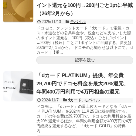
イント還元を100円→200円ごと1ptに半減
（26年2月から）
2025/11/13
モバイル
ドコモは、クレジットカード「dカード」で電気・ガ
ス・水道などの公共料金や、税金などを支払いした際
のポイント還元を、100円（税込）ごとに1ポイント
→200円（税込）ごとに1ポイントに半減する。変更は
2026年2月1日から。 ドコモのお知らせは以下にて。 d
カード | 【重...
記事を読む
「dカード PLATINUM」提供、年会費
29,700円でドコモ料金を最大20%還元、
年間400万円利用で4万円相当の還元
2024/11/7
dカード
,
モバイル
ドコモは、「dカード」の最上位カードとなる「dカー
ド PLATINUM」を2024年11月25日に提供開始する。
カードの年会費は29,700円で、ドコモの利用料金を最
大20%還元するほか、年間の利用金額が400万円で4万
円総統を還元するなど、「dカード GOLD」の特典
内...