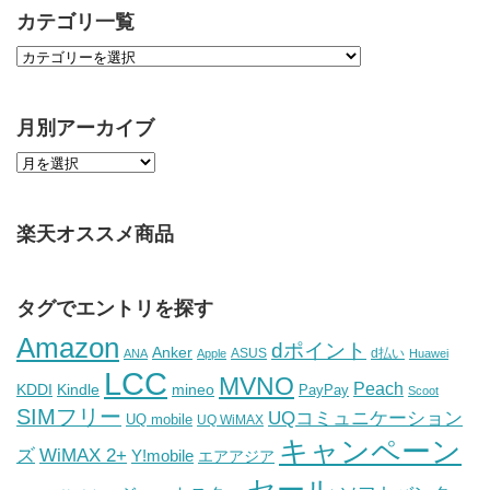
カテゴリ一覧
月別アーカイブ
楽天オススメ商品
タグでエントリを探す
Amazon
dポイント
Anker
ASUS
d払い
ANA
Apple
Huawei
LCC
MVNO
Peach
KDDI
Kindle
mineo
PayPay
Scoot
SIMフリー
UQコミュニケーション
UQ mobile
UQ WiMAX
キャンペーン
WiMAX 2+
ズ
Y!mobile
エアアジア
セール