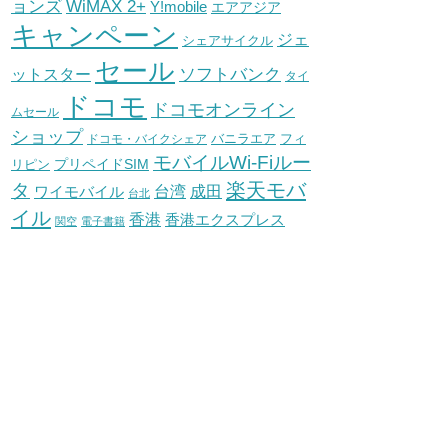
WiMAX 2+
ョンズ
Y!mobile
エアアジア
キャンペーン
ジェ
シェアサイクル
セール
ソフトバンク
ットスター
タイ
ドコモ
ドコモオンライン
ムセール
ショップ
バニラエア
ドコモ・バイクシェア
フィ
モバイルWi-Fiルー
プリペイドSIM
リピン
タ
楽天モバ
台湾
ワイモバイル
成田
台北
イル
香港
香港エクスプレス
関空
電子書籍