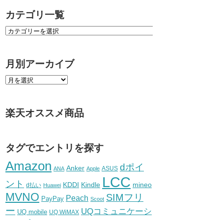
カテゴリ一覧
月別アーカイブ
楽天オススメ商品
タグでエントリを探す
Amazon
dポイ
Anker
ASUS
ANA
Apple
LCC
ント
KDDI
Kindle
mineo
d払い
Huawei
MVNO
SIMフリ
Peach
PayPay
Scoot
ー
UQコミュニケーシ
UQ mobile
UQ WiMAX