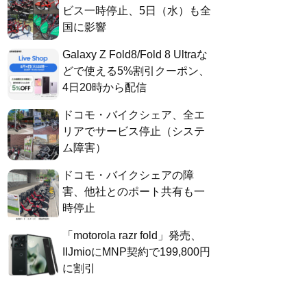
ビス一時停止、5日（水）も全
国に影響
Galaxy Z Fold8/Fold 8 Ultraな
どで使える5%割引クーポン、
4日20時から配信
ドコモ・バイクシェア、全エ
リアでサービス停止（システ
ム障害）
ドコモ・バイクシェアの障
害、他社とのポート共有も一
時停止
「motorola razr fold」発売、
IIJmioにMNP契約で199,800円
に割引