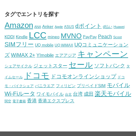
タグでエントリを探す
Amazon
dポイント
Anker
ASUS
d払い
ANA
Apple
Huawei
LCC
MVNO
Peach
KDDI
Kindle
mineo
PayPay
Scoot
SIMフリー
UQコミュニケーション
UQ mobile
UQ WiMAX
キャンペーン
WiMAX 2+
ズ
Y!mobile
エアアジア
セール
ソフトバンク
ジェットスター
シェアサイクル
タ
ドコモ
ドコモオンラインショップ
イムセール
ドコ
モバイル
バニラエア
プリペイドSIM
モ・バイクシェア
フィリピン
Wi-Fiルータ
楽天モバイル
台湾
ワイモバイル
成田
台北
香港
香港エクスプレス
関空
電子書籍