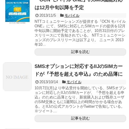
は12月中旬以降を予定
2013/11/5
モバイル
NTTコミュニケーションズが提供する『OCN モバイル
ONE』にて、SMSに対応したSIMカードの提供を12月
中旬以降に開始予定であることが、10月31日付のプレ
スリリースにて告知されている。 NTTコミュニケーシ
ョンズのプレスリリースは以下より。 ニュース 2013
年10...
記事を読む
SMSオプションに対応するIIJのSIMカー
ドが『予想を超える申込』のため品薄に
2013/10/14
モバイル
10月7日(月)より申込受付を開始している、SMSオプシ
ョンに対応したIIJのSIMカードが、『予想を超える申
込』のために品薄となり、新規購入および既存ユーザ
のSIM交換ともに1週間以上の時間がかかる場合があ
る。とIIJの公式アカウントがTwitterで告知している。
※ツイート...
記事を読む