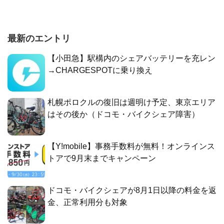
最新のエントリ
【小田急】駅構内のシェアバッテリーを充レン
→CHARGESPOTに乗り換え
札幌ポロクルの復旧は週明け予定、東京エリア
はその後か（ドコモ・バイクシェア障害）
【Y!mobile】事務手数料が無料！オンラインス
トアで9月末までキャンペーン
ドコモ・バイクシェアが8月1日以降の料金を返
金、正常利用分も対象