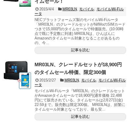
イムセール！
2015/4/4
MR03LN
,
モバイル
,
モバイルWi-Fiル
ータ
NECプラットフォームズ製のモバイルWi-Fiルータ
「MR03LN」のクレードルセットがNifMoのSIMカード
つきで15,000円のタイムセールで特価販売。(10:00時
点で既に予定数に到達) MR03LNは、ひんぱんに
Amazonのタイムセール対象となることがあるもの
の、今...
記事を読む
MR03LN、クレードルセットが18,900円
のタイムセール特価、限定300個
2015/2/27
MR03LN
,
モバイル
,
モバイルWi-Fiル
ータ
モバイルWi-Fiルータ『MR03LN』のクレードルセット
がAmazonタイムセールで18,900円(通常価格 22,488
円)にて販売されている。タイムセールは2月27日(金)
22:59まで。販売数は限定300個。 MR03LNは、頻繁に
タイムセール対象となっており、最も安...
記事を読む