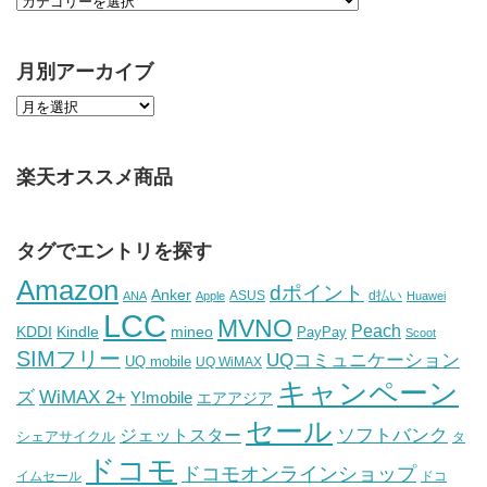
月別アーカイブ
楽天オススメ商品
タグでエントリを探す
Amazon
dポイント
Anker
ASUS
d払い
ANA
Apple
Huawei
LCC
MVNO
Peach
KDDI
Kindle
mineo
PayPay
Scoot
SIMフリー
UQコミュニケーション
UQ mobile
UQ WiMAX
キャンペーン
WiMAX 2+
ズ
Y!mobile
エアアジア
セール
ソフトバンク
ジェットスター
シェアサイクル
タ
ドコモ
ドコモオンラインショップ
イムセール
ドコ