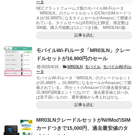
ータ
NECプラットフォームズ製のモバイルWi-Fiルータ
「MR03LN」のクレードルセット(OCNのSIMカードつ
き)が16,900円になるタイムセールがAmazoにて開催さ
れている。タイムセールは8月8日(土)限定、限定数は
300個。購入可能数は1人につき1個。 MR03LNの販...
記事を読む
モバイルWi-Fiルータ「MR03LN」クレー
ドルセットが16,900円のセール
2015/4/16
MR03LN
,
モバイル
,
モバイルWi-Fiル
ータ
モバイルWi-Fiルータ「MR03LN」のクレードルセット
が25,488円 → 16,900円になるセールがAmazonにて開
催されている。 同セットのAmazonでの過去最安値は
15,900円(関連エントリ)なので、過去最安値と比べれ
ば若干高いものの、通常価格から考えればかな...
記事を読む
MR03LNクレードルセットがNifMoのSIM
カードつきで15,000円、過去最安値のタ