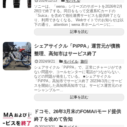
2024/12/13
モバイル
ソニーは、「wena」シリーズのサポートを2026年2月
28日で終了する。同日をもって交通系ICカードの
「Suica」を含めて他社連携サービスも提供終了とな
り、利用できなくなる。 Webサイトでのお知らせは以
下の通り。 attention｜wena 本ホームページに...
記事を読む
シェアサイクル「PiPPA」運営元が債務
整理、高知市はサービス終了
2024/9/21
モバイル
,
旅行
シェアサイクル「PiPPA」で、正常にチャージができ
ない問題や、コールセンターに電話がつながらない、
などの問題が発生している。 ■シェアサイクル
「PiPPA」高知市でサービス終了 2023年3月にサービ
スを開始した高知県高知市では、サービス運営元のオ
ーシャンブルー...
記事を読む
ドコモ、26年3月末のFOMA/iモード提供
終了を改めて告知
2024/3/21
モバイル