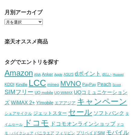
月別アーカイブ
楽天オススメ商品
タグでエントリを探す
Amazon
dポイント
Anker
ASUS
d払い
ANA
Apple
Huawei
LCC
MVNO
Peach
KDDI
Kindle
mineo
PayPay
Scoot
SIMフリー
UQコミュニケーション
UQ mobile
UQ WiMAX
キャンペーン
WiMAX 2+
ズ
Y!mobile
エアアジア
セール
ソフトバンク
ジェットスター
シェアサイクル
タ
ドコモ
ドコモオンラインショップ
イムセール
ドコ
モバイル
バニラエア
プリペイドSIM
モ・バイクシェア
フィリピン