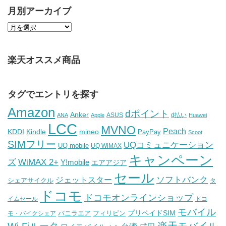
月別アーカイブ
楽天オススメ商品
タグでエントリを探す
Amazon
dポイント
Anker
ASUS
d払い
ANA
Apple
Huawei
LCC
MVNO
Peach
KDDI
Kindle
mineo
PayPay
Scoot
SIMフリー
UQコミュニケーション
UQ mobile
UQ WiMAX
キャンペーン
WiMAX 2+
ズ
Y!mobile
エアアジア
セール
ソフトバンク
ジェットスター
シェアサイクル
タ
ドコモ
ドコモオンラインショップ
イムセール
ドコ
モバイル
バニラエア
プリペイドSIM
モ・バイクシェア
フィリピン
Wi-Fiルータ
楽天モバイル