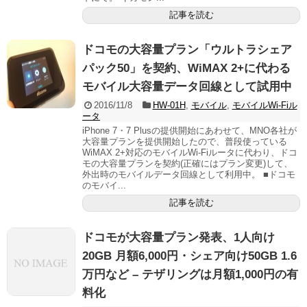
記事を読む
ドコモの大容量プラン「ウルトラシェア
パック50」を契約、WiMAX 2+に代わる
モバイル大容量データ回線として試用中
2016/11/8
HW-01H
,
モバイル
,
モバイルWi-Fiル
ータ
iPhone 7・7 Plusの提供開始にあわせて、MNO各社が
大容量プランを提供開始したので、普段使っている
WiMAX 2+対応のモバイルWi-Fiルータに代わり、ドコ
モの大容量プランを契約(正確にはプラン変更)して、
外出時のモバイルデータ回線として利用中。 ■ドコモ
のモバイ...
記事を読む
ドコモが大容量プラン発表、1人向け
20GB 月額6,000円・シェア向け50GB 1.6
万円など – テザリングは月額1,000円の有
料化