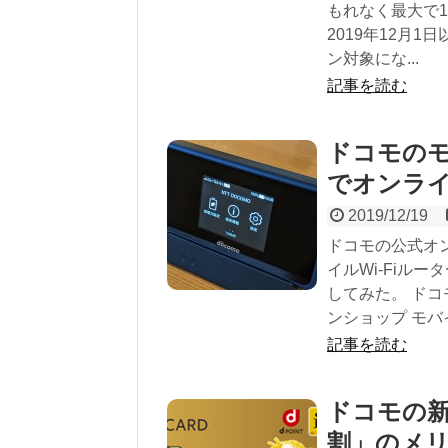
もれなく最大で1
2019年12月
ン対象にな...
記事を読む
ドコモのモ
でオンラ
2019/12/19
ドコモの公式オ
イルWi-Fiルータ
してみた。 ド
ンショップ モバイ
記事を読む
ドコモの新
割」のメ