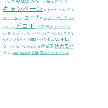
WiMAX 2+
ョンズ
Y!mobile
エアアジア
キャンペーン
ジェ
シェアサイクル
セール
ソフトバンク
ットスター
タイ
ドコモ
ドコモオンライン
ムセール
ショップ
バニラエア
ドコモ・バイクシェア
フィ
モバイルWi-Fiルー
プリペイドSIM
リピン
タ
楽天モバ
台湾
ワイモバイル
成田
台北
イル
香港
香港エクスプレス
関空
電子書籍