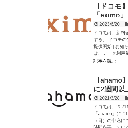
【ドコモ
「eximo
2023/6/20
ドコモは、新料金
する。 ドコモの
提供開始 | お知
は、データ利用量
記事を読む
【aham
に2週間以
2021/3/28
ドコモは、202
「ahamo」に
（日）の申込に
時間を要している