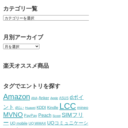
カテゴリ一覧
月別アーカイブ
楽天オススメ商品
タグでエントリを探す
Amazon
dポイ
Anker
ASUS
ANA
Apple
LCC
ント
KDDI
Kindle
mineo
d払い
Huawei
MVNO
SIMフリ
Peach
PayPay
Scoot
ー
UQコミュニケーシ
UQ mobile
UQ WiMAX