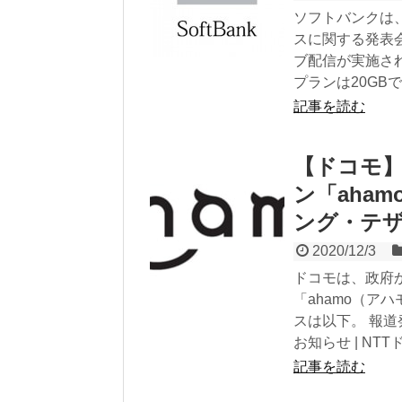
ソフトバンクは、
スに関する発表会
ブ配信が実施さ
プランは20GBで
記事を読む
【ドコモ】
ン「aha
ング・テ
2020/12/3
ドコモは、政府
「ahamo（ア
スは以下。 報道発
お知らせ | NT
記事を読む