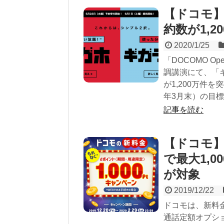
【ドコモ
約数が1,2
2020/1/25
「DOCOMO O
調講演にて、「
が1,200万件を
年3月末）の目標と
記事を読む
【ドコモ
で最大1,
が対象
2019/12/22
ドコモは、新料
通話定額オプシ