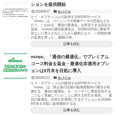
ションを提供開始
2018/9/27
モバイル
ケイ・オプティコムの提供するMVNOサービス
「mineo」は、ペーシングや画像データの圧縮などを
行う、いわゆる「通信の最適化」を拒否できる設定を
追加。 mineoの通信最適化は、2018年4月頃に事前予
告なしに導入されたことから騒動となり、一部契約者
の反感を買った。 騒動の発...
記事を読む
mineo、「通信の最適化」でプレミアム
コース料金を返金・最適化非適用オプシ
ョンは9月末を目処に導入
2018/5/17
モバイル
ケイ・オプティコムの提供するMVNOサービス
「mineo」は、静止画の圧縮や動画閲覧時の通信を制
御する「通信の最適化」を、ユーザーに事前告知する
ことなく実施していたことに関する対応を発表。 「通
信の最適化」自体を非適用にするオプションを2018年
9月末を目処に提供開始するほ...
記事を読む