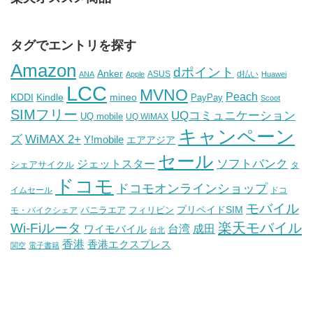
タグでエントリを探す
Amazon
dポイント
Anker
ASUS
d払い
ANA
Apple
Huawei
LCC
MVNO
Peach
KDDI
Kindle
mineo
PayPay
Scoot
SIMフリー
UQコミュニケーション
UQ mobile
UQ WiMAX
キャンペーン
WiMAX 2+
ズ
Y!mobile
エアアジア
セール
ソフトバンク
ジェットスター
シェアサイクル
タ
ドコモ
ドコモオンラインショップ
イムセール
ドコ
モバイル
バニラエア
プリペイドSIM
モ・バイクシェア
フィリピン
Wi-Fiルータ
楽天モバイル
台湾
ワイモバイル
成田
台北
香港
香港エクスプレス
関空
電子書籍