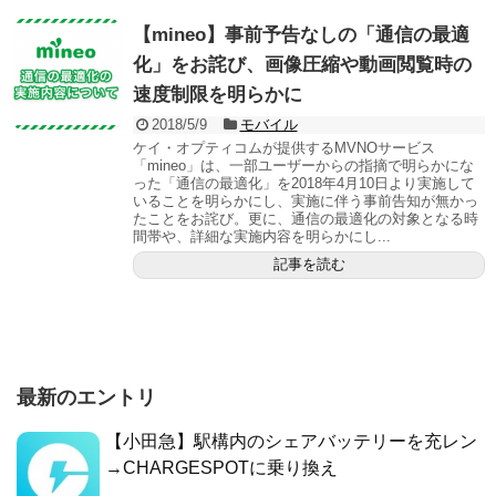
【mineo】事前予告なしの「通信の最適
化」をお詫び、画像圧縮や動画閲覧時の
速度制限を明らかに
2018/5/9
モバイル
ケイ・オプティコムが提供するMVNOサービス
「mineo」は、一部ユーザーからの指摘で明らかにな
った「通信の最適化」を2018年4月10日より実施して
いることを明らかにし、実施に伴う事前告知が無かっ
たことをお詫び。更に、通信の最適化の対象となる時
間帯や、詳細な実施内容を明らかにし...
記事を読む
最新のエントリ
【小田急】駅構内のシェアバッテリーを充レン
→CHARGESPOTに乗り換え