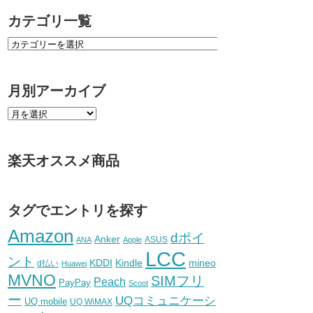
カテゴリ一覧
月別アーカイブ
楽天オススメ商品
タグでエントリを探す
Amazon
dポイ
Anker
ASUS
ANA
Apple
LCC
ント
KDDI
Kindle
mineo
d払い
Huawei
MVNO
SIMフリ
Peach
PayPay
Scoot
ー
UQコミュニケーシ
UQ mobile
UQ WiMAX