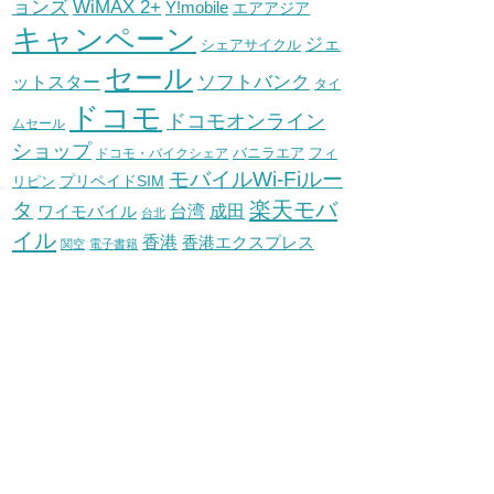
WiMAX 2+
ョンズ
Y!mobile
エアアジア
キャンペーン
ジェ
シェアサイクル
セール
ソフトバンク
ットスター
タイ
ドコモ
ドコモオンライン
ムセール
ショップ
バニラエア
ドコモ・バイクシェア
フィ
モバイルWi-Fiルー
プリペイドSIM
リピン
タ
楽天モバ
台湾
ワイモバイル
成田
台北
イル
香港
香港エクスプレス
関空
電子書籍