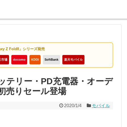
axy Z Fold8」シリーズ発売
天市場
docomo
KDDI
SoftBank
楽天モバイル
バッテリー・PD充電器・オーデ
n初売りセール登場
2020/1/4
モバイル