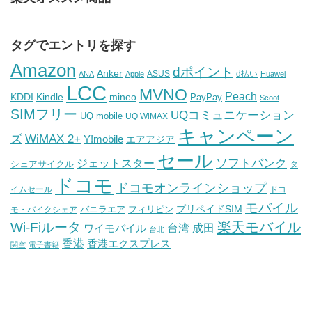
タグでエントリを探す
Amazon
dポイント
Anker
ASUS
d払い
ANA
Apple
Huawei
LCC
MVNO
Peach
KDDI
Kindle
mineo
PayPay
Scoot
SIMフリー
UQコミュニケーション
UQ mobile
UQ WiMAX
キャンペーン
WiMAX 2+
ズ
Y!mobile
エアアジア
セール
ソフトバンク
ジェットスター
シェアサイクル
タ
ドコモ
ドコモオンラインショップ
イムセール
ドコ
モバイル
バニラエア
プリペイドSIM
モ・バイクシェア
フィリピン
Wi-Fiルータ
楽天モバイル
台湾
ワイモバイル
成田
台北
香港
香港エクスプレス
関空
電子書籍