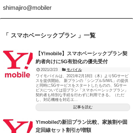
shimajiro@mobiler
「 スマホベーシックプラン 」一覧
【Y!mobile】スマホベーシックプラン契
約者向けに5G有効化の優先受付
2021/2/23
モバイル
ワイモバイルは、2021年2月18日（木）より5Gサービ
スを提供開始。 新プランの「シンプルS/M/L」の提供
と同時に5Gサービスをスタートしたものの、5Gサー
ビスについては旧プラン「スマホベーシックプラン」
契約者も特別な手続を行わずに利用できる。（ただ
し、対応機種を対応エ...
記事を読む
Y!mobileの新旧プラン比較、家族割や固
定回線セット割引が増額