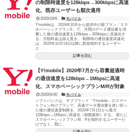
の制限時速度を128kbps→300kbpsに高速
化、既存ユーザーも順次適用
2020/10/6
モバイル
Y!mobileは、2019年10月から提供中の新プラン「スマ
ホベーシックプランS」で、月間のデータ通信量を消
費した後の通信速度を128kbps→300kbpsに高速化す
る。月額料金は据え置き。 制限時の通信速度高速化
は、2020年10月14日以降に新規契約するユーザー
と、...
記事を読む
【Y!mobile】2020年7月から容量超過時
の通信速度を128kbps→1Mbpsに高速
化、スマホベーシックプランM/Rが対象
2020/6/30
モバイル
ソフトバンクは、サブブランド「Y!mobile」のスマー
トフォン向けプランで、高速データ通信量を使い切っ
た後の通信速度制限を、2020年7月1日から最大
128kbps→1Mbpsに高速化（制限緩和）する。 新たに
スマホベーシックプランM、Rを契約するユーザーだ
けでなく、既に...
記事を読む