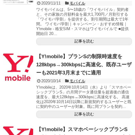
2020/11/11
モバイル
ワイモバイルは、5〜18歳の「ワイモバイル」契約者
と、その家族の月額料金を最大1,700円／月割引する
「ワイモバ学割」を提供する。割引期間は最大で1年
間。 ワイモバ学割｜キャンペーン・おすすめ情報｜
Y!mobile - 格安SIM・スマホはワイモバイルで ■提供
開始日 20...
記事を読む
【Y!mobile】プランSの制限時速度を
128kbps→300kbpsに高速化、既存ユーザ
ーも2021年3月末までに適用
2020/10/14
モバイル
Y!mobileは、2020年10月14日（水）より「スマホベー
シックプランS」の月間データ通信量を超過後の通信
速度を、最大128kbps→300kbpsに高速化する。 高速
化は2020年10月14日以降に新規契約するユーザーと既
に契約中のユーザーが対象。既に同プランを契約...
記事を読む
【Y!mobile】スマホベーシックプランS