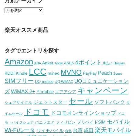
月別アーカイブ
楽天オススメ商品
タグでエントリを探す
Amazon
dポイント
Anker
ASUS
d払い
ANA
Apple
Huawei
LCC
MVNO
Peach
KDDI
Kindle
mineo
PayPay
Scoot
SIMフリー
UQコミュニケーション
UQ mobile
UQ WiMAX
キャンペーン
WiMAX 2+
ズ
Y!mobile
エアアジア
セール
ソフトバンク
ジェットスター
シェアサイクル
タ
ドコモ
ドコモオンラインショップ
イムセール
ドコ
モバイル
バニラエア
プリペイドSIM
モ・バイクシェア
フィリピン
Wi-Fiルータ
楽天モバイル
台湾
ワイモバイル
成田
台北