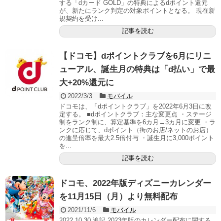
する「dカード GOLD」の特典によるdポイント還元
が、新たにランク判定の対象ポイントとなる。 現在新
規契約を受け...
記事を読む
【ドコモ】dポイントクラブを6月にリニ
ューアル、誕生月の特典は「d払い」で最
大+20%還元に
2022/3/3
モバイル
ドコモは、「dポイントクラブ」を2022年6月3日に改
定する。 ■dポイントクラブ：主な変更点 ・ステージ
制をランク制に、算定基準を6カ月→3カ月に変更 ・ラ
ンクに応じて、dポイント（街のお店/ネットのお店）
の進呈倍率を最大2.5倍付与 ・誕生月に3,000ポイント
を...
記事を読む
ドコモ、2022年版ディズニーカレンダー
を11月15日（月）より無料配布
2021/11/6
モバイル
2022.10.30 追記 2023年版のカレンダー配布に関する