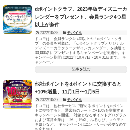
dポイントクラブ、2023年版ディズニーカ
レンダーをプレゼント、会員ランク4つ星
以上が条件
2022/10/28
モバイル
ドコモは、会員ランク4つ星以上の「dポイントクラ
ブ」の会員を対象に、「dポイントクラブオリジナル
ディズニーカラクターデザインカレンダー」を抽選で
30,000名にプレゼントするキャンペーンを実施中。キ
ャンペーン期間は2022年10月7日 - 10月31日まで。 キ
ャンペーン...
記事を読む
他社ポイントをdポイントに交換すると
+10%増量、11月1日〜1月5日
2022/10/27
モバイル
ドコモは、他社サービスで貯めるポイントをdポイン
トに交換すると、通常時のレートに+10%を増量する
キャンペーンを開催。 対象となるポイントグログラム
および運営企業は、JAL、PeX、ふるなび、マツモト
キヨシなど。 キャンペーンはエントリーが必要なので
お忘れ無く。 ...