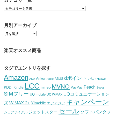
カテゴリ一覧
月別アーカイブ
楽天オススメ商品
タグでエントリを探す
Amazon
dポイント
Anker
ASUS
d払い
ANA
Apple
Huawei
LCC
MVNO
Peach
KDDI
Kindle
mineo
PayPay
Scoot
SIMフリー
UQコミュニケーション
UQ mobile
UQ WiMAX
キャンペーン
WiMAX 2+
ズ
Y!mobile
エアアジア
セール
ソフトバンク
ジェットスター
シェアサイクル
タ