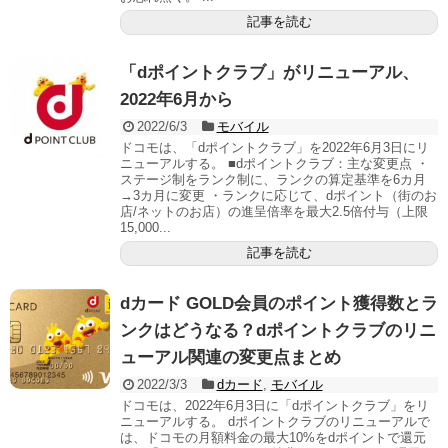
記事を読む
「dポイントクラブ」がリニューアル、
2022年6月から
2022/6/3
モバイル
ドコモは、「dポイントクラブ」を2022年6月3日にリ
ニューアルする。 ■dポイントクラブ：主な変更点 ・
ステージ制をランク制に、ランクの算定基準を6カ月
→3カ月に変更 ・ランクに応じて、dポイント（街のお
店/ネットのお店）の進呈倍率を最大2.5倍付与（上限
15,000...
記事を読む
dカード GOLD会員のポイント獲得数とラ
ンクはどうなる？dポイントクラブのリニ
ューアル関連の変更点まとめ
2022/3/3
dカード
,
モバイル
ドコモは、2022年6月3日に「dポイントクラブ」をリ
ニューアルする。 dポイントクラブのリニューアルで
は、ドコモの月額料金の最大10%をdポイントで還元