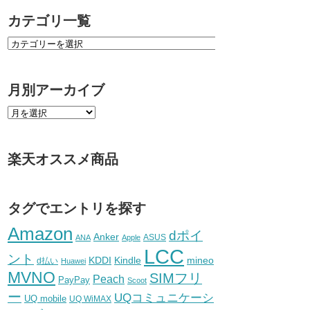
カテゴリ一覧
月別アーカイブ
楽天オススメ商品
タグでエントリを探す
Amazon
dポイ
Anker
ASUS
ANA
Apple
LCC
ント
KDDI
Kindle
mineo
d払い
Huawei
MVNO
SIMフリ
Peach
PayPay
Scoot
ー
UQコミュニケーシ
UQ mobile
UQ WiMAX