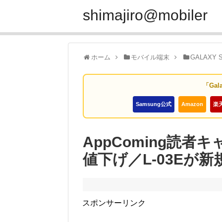
shimajiro@mobiler
ホーム
モバイル端末
GALAXY 
「Gal
Samsung公式
Amazon
楽
AppComing読者キ
値下げ／L-03Eが
スポンサーリンク