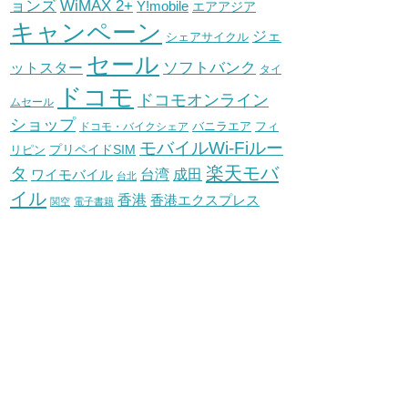
WiMAX 2+
ョンズ
Y!mobile
エアアジア
キャンペーン
ジェ
シェアサイクル
セール
ソフトバンク
ットスター
タイ
ドコモ
ドコモオンライン
ムセール
ショップ
バニラエア
ドコモ・バイクシェア
フィ
モバイルWi-Fiルー
プリペイドSIM
リピン
タ
楽天モバ
台湾
ワイモバイル
成田
台北
イル
香港
香港エクスプレス
関空
電子書籍