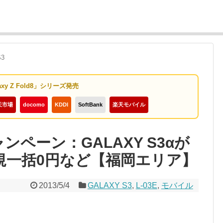
S3
axy Z Fold8」シリーズ発売
天市場
docomo
KDDI
SoftBank
楽天モバイル
ャンペーン：GALAXY S3αが
新規一括0円など【福岡エリア】
2013/5/4
GALAXY S3
,
L-03E
,
モバイル