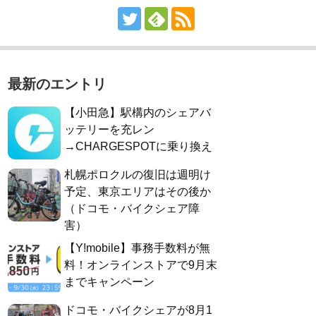
最新のエントリ
【小田急】駅構内のシェアバ
ッテリーを充レン
→CHARGESPOTに乗り換え
札幌ポロクルの復旧は週明け
予定、東京エリアはその後か
（ドコモ・バイクシェア障
害）
【Y!mobile】事務手数料が無
料！オンラインストアで9月末
までキャンペーン
ドコモ・バイクシェアが8月1