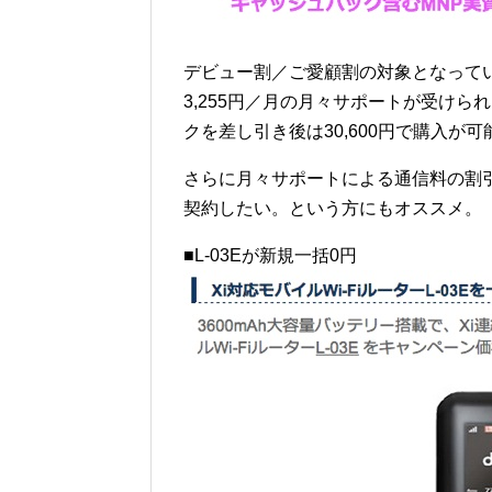
デビュー割／ご愛顧割の対象となって
3,255円／月の月々サポートが受けられるO
クを差し引き後は30,600円で購入が
さらに月々サポートによる通信料の割
契約したい。という方にもオススメ。
■L-03Eが新規一括0円