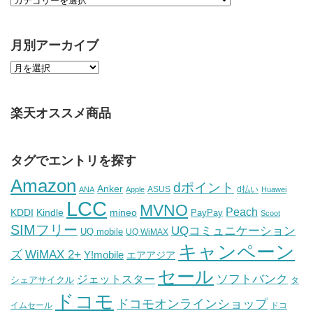
月別アーカイブ
楽天オススメ商品
タグでエントリを探す
Amazon
dポイント
Anker
ASUS
d払い
ANA
Apple
Huawei
LCC
MVNO
Peach
KDDI
Kindle
mineo
PayPay
Scoot
SIMフリー
UQコミュニケーション
UQ mobile
UQ WiMAX
キャンペーン
WiMAX 2+
ズ
Y!mobile
エアアジア
セール
ソフトバンク
ジェットスター
シェアサイクル
タ
ドコモ
ドコモオンラインショップ
イムセール
ドコ