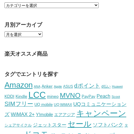
月別アーカイブ
楽天オススメ商品
タグでエントリを探す
Amazon
dポイント
Anker
ASUS
d払い
ANA
Apple
Huawei
LCC
MVNO
Peach
KDDI
Kindle
mineo
PayPay
Scoot
SIMフリー
UQコミュニケーション
UQ mobile
UQ WiMAX
キャンペーン
WiMAX 2+
ズ
Y!mobile
エアアジア
セール
ソフトバンク
ジェットスター
シェアサイクル
タ