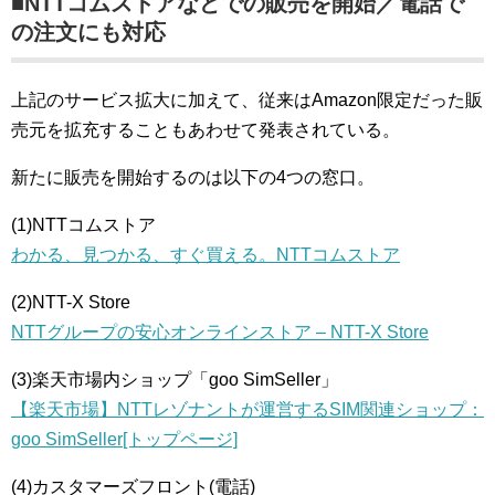
■NTTコムストアなどでの販売を開始／電話で
の注文にも対応
上記のサービス拡大に加えて、従来はAmazon限定だった販
売元を拡充することもあわせて発表されている。
新たに販売を開始するのは以下の4つの窓口。
(1)NTTコムストア
わかる、見つかる、すぐ買える。NTTコムストア
(2)NTT-X Store
NTTグループの安心オンラインストア – NTT-X Store
(3)楽天市場内ショップ「goo SimSeller」
【楽天市場】NTTレゾナントが運営するSIM関連ショップ：
goo SimSeller[トップページ]
(4)カスタマーズフロント(電話)