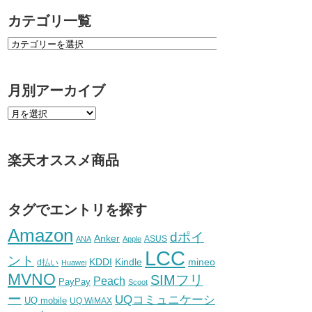
カテゴリ一覧
月別アーカイブ
楽天オススメ商品
タグでエントリを探す
Amazon
dポイ
Anker
ASUS
ANA
Apple
LCC
ント
KDDI
Kindle
mineo
d払い
Huawei
MVNO
SIMフリ
Peach
PayPay
Scoot
ー
UQコミュニケーシ
UQ mobile
UQ WiMAX