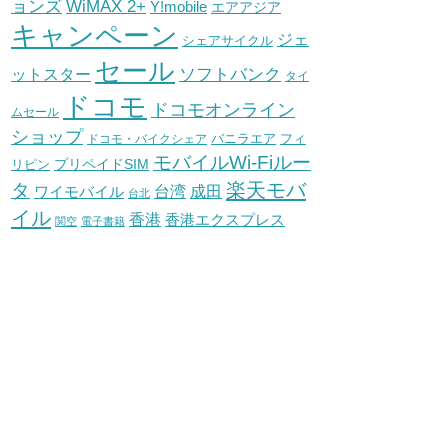
WiMAX 2+
ョンズ
Y!mobile
エアアジア
キャンペーン
ジェ
シェアサイクル
セール
ソフトバンク
ットスター
タイ
ドコモ
ドコモオンライン
ムセール
ショップ
バニラエア
ドコモ・バイクシェア
フィ
モバイルWi-Fiルー
プリペイドSIM
リピン
タ
楽天モバ
台湾
ワイモバイル
成田
台北
イル
香港
香港エクスプレス
関空
電子書籍