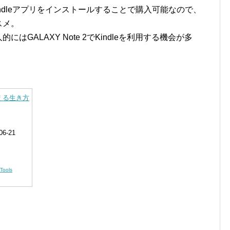
にKindleアプリをインストールすることで購入可能なので、
スメ。
にはGALAXY Note 2でKindleを利用する機会が多
える生き方
6-21
Tools