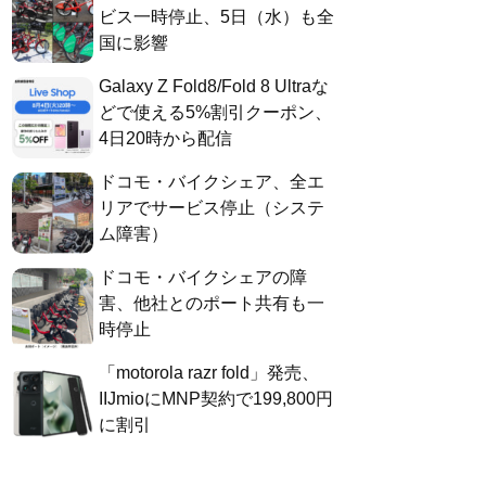
ビス一時停止、5日（水）も全
国に影響
Galaxy Z Fold8/Fold 8 Ultraな
どで使える5%割引クーポン、
4日20時から配信
ドコモ・バイクシェア、全エ
リアでサービス停止（システ
ム障害）
ドコモ・バイクシェアの障
害、他社とのポート共有も一
時停止
「motorola razr fold」発売、
IIJmioにMNP契約で199,800円
に割引