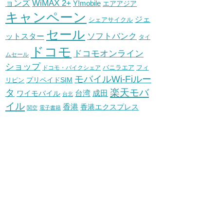
WiMAX 2+
ョンズ
Y!mobile
エアアジア
キャンペーン
ジェ
シェアサイクル
セール
ソフトバンク
ットスター
タイ
ドコモ
ドコモオンライン
ムセール
ショップ
バニラエア
ドコモ・バイクシェア
フィ
モバイルWi-Fiルー
プリペイドSIM
リピン
タ
楽天モバ
台湾
ワイモバイル
成田
台北
イル
香港
香港エクスプレス
関空
電子書籍