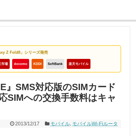
axy Z Fold8」シリーズ発売
天市場
docomo
KDDI
SoftBank
楽天モバイル
NE』SMS対応版のSIMカード
応SIMへの交換手数料はキャ
2013/12/17
モバイル
,
モバイルWi-Fiルータ