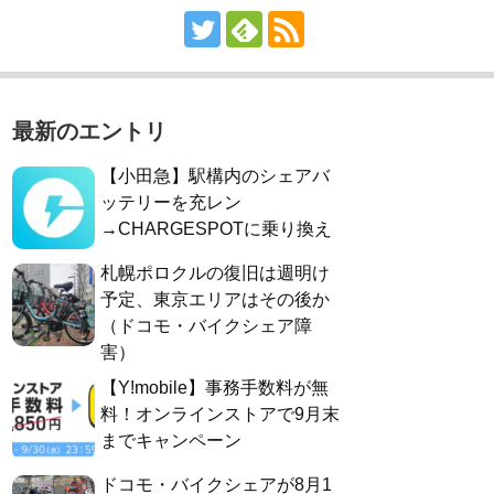
最新のエントリ
【小田急】駅構内のシェアバ
ッテリーを充レン
→CHARGESPOTに乗り換え
札幌ポロクルの復旧は週明け
予定、東京エリアはその後か
（ドコモ・バイクシェア障
害）
【Y!mobile】事務手数料が無
料！オンラインストアで9月末
までキャンペーン
ドコモ・バイクシェアが8月1