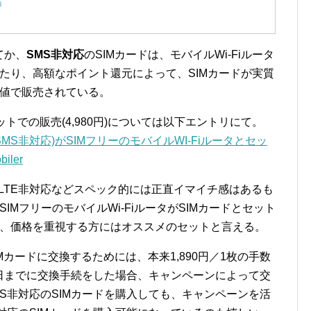
s
てか、
SMS非対応
のSIMカードは、モバイルWi-Fiルータ
いたり、高額なポイント還元によって、SIMカードが実質
安値で販売されている。
セットでの販売(4,980円)については以下エントリにて。
(SMS非対応)がSIMフリーのモバイルWI-Fiルータとセッ
iler
、LTE非対応などスペック的には正直イマイチ感はあるも
SIMフリーのモバイルWi-FiルータがSIMカードとセット
安く、価格を重視する方にはオススメのセットと言える。
IMカードに交換するためには、本来1,890円／1枚の手数
31日までに交換手続をした場合、キャンペーンによって交
S非対応のSIMカードを購入しても、キャンペーンを活