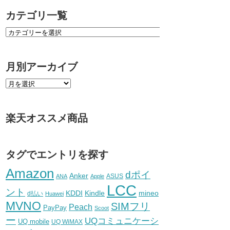
カテゴリ一覧
月別アーカイブ
楽天オススメ商品
タグでエントリを探す
Amazon
dポイ
Anker
ASUS
ANA
Apple
LCC
ント
KDDI
Kindle
mineo
d払い
Huawei
MVNO
SIMフリ
Peach
PayPay
Scoot
ー
UQコミュニケーシ
UQ mobile
UQ WiMAX