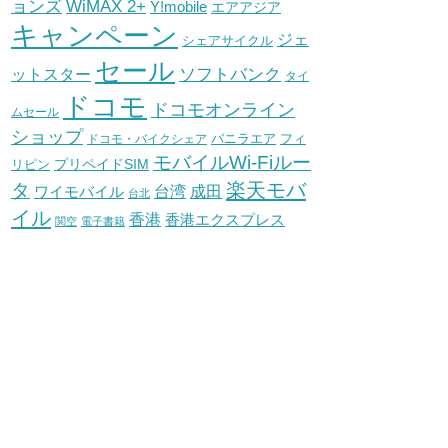
WiMAX 2+
ョンズ
Y!mobile
エアアジア
キャンペーン
ジェ
シェアサイクル
セール
ソフトバンク
ットスター
タイ
ドコモ
ドコモオンライン
ムセール
ショップ
バニラエア
ドコモ・バイクシェア
フィ
モバイルWi-Fiルー
プリペイドSIM
リピン
タ
楽天モバ
台湾
ワイモバイル
成田
台北
イル
香港
香港エクスプレス
関空
電子書籍