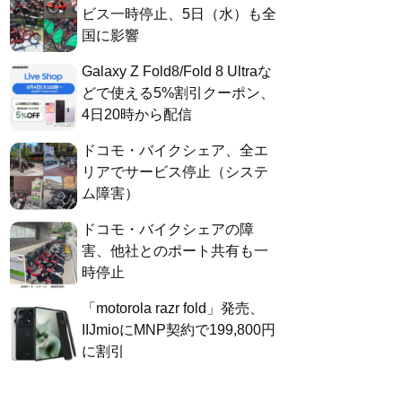
ビス一時停止、5日（水）も全
国に影響
Galaxy Z Fold8/Fold 8 Ultraな
どで使える5%割引クーポン、
4日20時から配信
ドコモ・バイクシェア、全エ
リアでサービス停止（システ
ム障害）
ドコモ・バイクシェアの障
害、他社とのポート共有も一
時停止
「motorola razr fold」発売、
IIJmioにMNP契約で199,800円
に割引