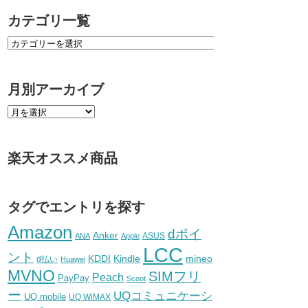
カテゴリ一覧
月別アーカイブ
楽天オススメ商品
タグでエントリを探す
Amazon
dポイ
Anker
ASUS
ANA
Apple
LCC
ント
KDDI
Kindle
mineo
d払い
Huawei
MVNO
SIMフリ
Peach
PayPay
Scoot
ー
UQコミュニケーシ
UQ mobile
UQ WiMAX