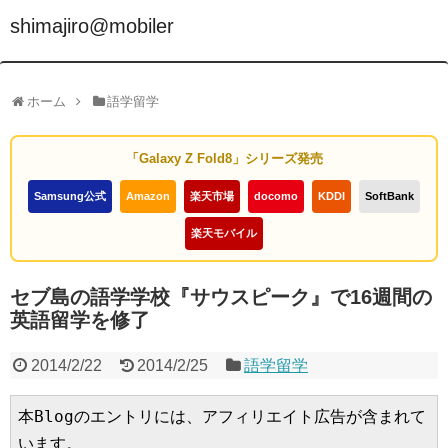
shimajiro@mobiler
ホーム
語学留学
「Galaxy Z Fold8」シリーズ発売
Samsung公式
Amazon
楽天市場
docomo
KDDI
SoftBank
楽天モバイル
セブ島の語学学校『サウスピーク』で16週間の
英語留学を修了
2014/2/22
2014/2/25
語学留学
本Blogのエントリには、アフィリエイト広告が含まれて
います。