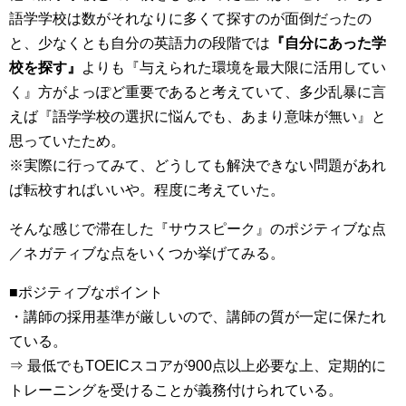
語学学校は数がそれなりに多くて探すのが面倒だったの
と、少なくとも自分の英語力の段階では
『自分にあった学
校を探す』
よりも『与えられた環境を最大限に活用してい
く』方がよっぽど重要であると考えていて、多少乱暴に言
えば『語学学校の選択に悩んでも、あまり意味が無い』と
思っていたため。
※実際に行ってみて、どうしても解決できない問題があれ
ば転校すればいいや。程度に考えていた。
そんな感じで滞在した『サウスピーク』のポジティブな点
／ネガティブな点をいくつか挙げてみる。
■ポジティブなポイント
・講師の採用基準が厳しいので、講師の質が一定に保たれ
ている。
⇒ 最低でもTOEICスコアが900点以上必要な上、定期的に
トレーニングを受けることが義務付けられている。