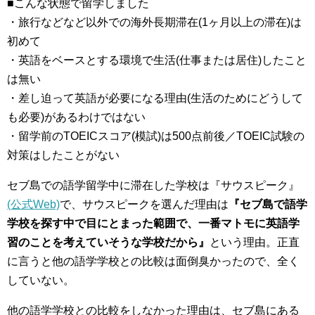
■こんな状態で留学しました
・旅行などなど以外での海外長期滞在(1ヶ月以上の滞在)は
初めて
・英語をベースとする環境で生活(仕事または居住)したこと
は無い
・差し迫って英語が必要になる理由(生活のためにどうして
も必要)があるわけではない
・留学前のTOEICスコア(模試)は500点前後／TOEIC試験の
対策はしたことがない
セブ島での語学留学中に滞在した学校は『サウスピーク』
(公式Web)
で、サウスピークを選んだ理由は
『セブ島で語学
学校を探す中で目にとまった範囲で、一番マトモに英語学
習のことを考えていそうな学校だから』
という理由。正直
に言うと他の語学学校との比較は面倒臭かったので、全く
していない。
他の語学学校との比較をしなかった理由は、セブ島にある