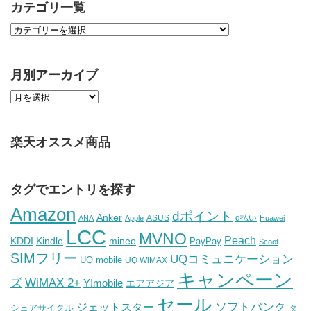
カテゴリ一覧
月別アーカイブ
楽天オススメ商品
タグでエントリを探す
Amazon
dポイント
Anker
ASUS
d払い
ANA
Apple
Huawei
LCC
MVNO
Peach
KDDI
Kindle
mineo
PayPay
Scoot
SIMフリー
UQコミュニケーション
UQ mobile
UQ WiMAX
キャンペーン
WiMAX 2+
ズ
Y!mobile
エアアジア
セール
ソフトバンク
ジェットスター
シェアサイクル
タ