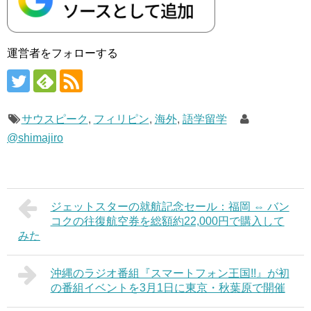
運営者をフォローする
サウスピーク
,
フィリピン
,
海外
,
語学留学
@shimajiro
ジェットスターの就航記念セール：福岡 ⇔ バン
コクの往復航空券を総額約22,000円で購入して
みた
沖縄のラジオ番組『スマートフォン王国!!』が初
の番組イベントを3月1日に東京・秋葉原で開催