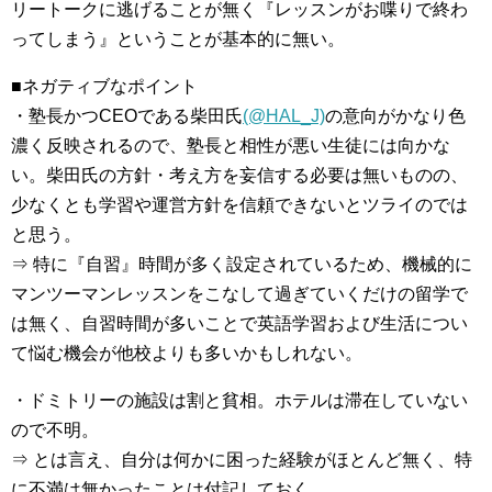
リートークに逃げることが無く『レッスンがお喋りで終わ
ってしまう』ということが基本的に無い。
■ネガティブなポイント
・塾長かつCEOである柴田氏
(@HAL_J)
の意向がかなり色
濃く反映されるので、塾長と相性が悪い生徒には向かな
い。柴田氏の方針・考え方を妄信する必要は無いものの、
少なくとも学習や運営方針を信頼できないとツライのでは
と思う。
⇒ 特に『自習』時間が多く設定されているため、機械的に
マンツーマンレッスンをこなして過ぎていくだけの留学で
は無く、自習時間が多いことで英語学習および生活につい
て悩む機会が他校よりも多いかもしれない。
・ドミトリーの施設は割と貧相。ホテルは滞在していない
ので不明。
⇒ とは言え、自分は何かに困った経験がほとんど無く、特
に不満は無かったことは付記しておく。