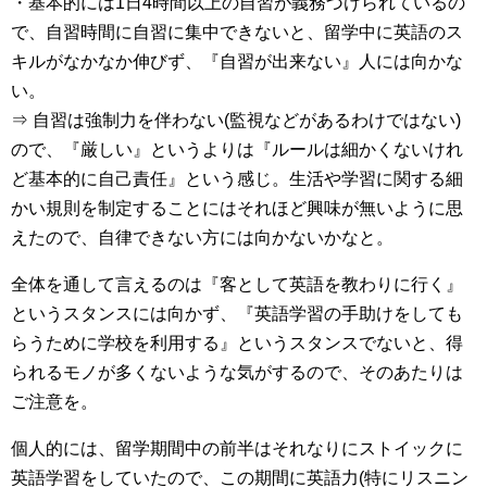
・基本的には1日4時間以上の自習が義務づけられているの
で、自習時間に自習に集中できないと、留学中に英語のス
キルがなかなか伸びず、『自習が出来ない』人には向かな
い。
⇒ 自習は強制力を伴わない(監視などがあるわけではない)
ので、『厳しい』というよりは『ルールは細かくないけれ
ど基本的に自己責任』という感じ。生活や学習に関する細
かい規則を制定することにはそれほど興味が無いように思
えたので、自律できない方には向かないかなと。
全体を通して言えるのは『客として英語を教わりに行く』
というスタンスには向かず、『英語学習の手助けをしても
らうために学校を利用する』というスタンスでないと、得
られるモノが多くないような気がするので、そのあたりは
ご注意を。
個人的には、留学期間中の前半はそれなりにストイックに
英語学習をしていたので、この期間に英語力(特にリスニン