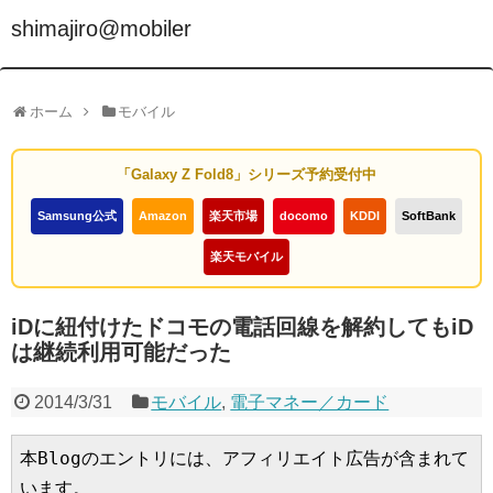
shimajiro@mobiler
ホーム
モバイル
「Galaxy Z Fold8」シリーズ予約受付中
Samsung公式
Amazon
楽天市場
docomo
KDDI
SoftBank
楽天モバイル
iDに紐付けたドコモの電話回線を解約してもiD
は継続利用可能だった
2014/3/31
モバイル
,
電子マネー／カード
本Blogのエントリには、アフィリエイト広告が含まれて
います。