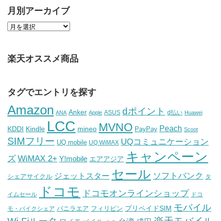
月別アーカイブ
楽天オススメ商品
タグでエントリを探す
Amazon
dポイント
Anker
ASUS
d払い
ANA
Apple
Huawei
LCC
MVNO
Peach
KDDI
Kindle
mineo
PayPay
Scoot
SIMフリー
UQコミュニケーション
UQ mobile
UQ WiMAX
キャンペーン
WiMAX 2+
ズ
Y!mobile
エアアジア
セール
ソフトバンク
ジェットスター
シェアサイクル
タ
ドコモ
ドコモオンラインショップ
イムセール
ドコ
モバイル
バニラエア
プリペイドSIM
モ・バイクシェア
フィリピン