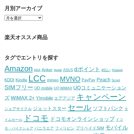
月別アーカイブ
楽天オススメ商品
タグでエントリを探す
Amazon
dポイント
Anker
ASUS
d払い
ANA
Apple
Huawei
LCC
MVNO
Peach
KDDI
Kindle
mineo
PayPay
Scoot
SIMフリー
UQコミュニケーション
UQ mobile
UQ WiMAX
キャンペーン
WiMAX 2+
ズ
Y!mobile
エアアジア
セール
ソフトバンク
ジェットスター
シェアサイクル
タ
ドコモ
ドコモオンラインショップ
イムセール
ドコ
モバイル
バニラエア
プリペイドSIM
モ・バイクシェア
フィリピン