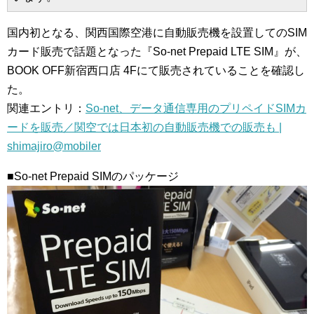
国内初となる、関西国際空港に自動販売機を設置してのSIM
カード販売で話題となった『So-net Prepaid LTE SIM』が、
BOOK OFF新宿西口店 4Fにて販売されていることを確認し
た。
関連エントリ：
So-net、データ通信専用のプリペイドSIMカ
ードを販売／関空では日本初の自動販売機での販売も |
shimajiro@mobiler
■So-net Prepaid SIMのパッケージ