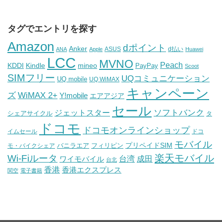
タグでエントリを探す
Amazon
dポイント
Anker
ASUS
d払い
ANA
Apple
Huawei
LCC
MVNO
Peach
KDDI
Kindle
mineo
PayPay
Scoot
SIMフリー
UQコミュニケーション
UQ mobile
UQ WiMAX
キャンペーン
WiMAX 2+
ズ
Y!mobile
エアアジア
セール
ソフトバンク
ジェットスター
シェアサイクル
タ
ドコモ
ドコモオンラインショップ
イムセール
ドコ
モバイル
バニラエア
プリペイドSIM
モ・バイクシェア
フィリピン
Wi-Fiルータ
楽天モバイル
台湾
ワイモバイル
成田
台北
香港
香港エクスプレス
関空
電子書籍