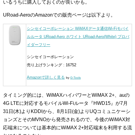
いるうちに購入しておくのが良いかも。
URoad-AeroのAmazonでの販売ページは以下より。
シンセイコーポレーション WiMAXデータ通信Wi-Fiモバイ
ルルータ URoad-Aero ホワイト URoad-Aero(White) プロバ
イダーフリー
シンセイコーポレーション
売り上げランキング : 16752
Amazonで詳しく見る
by
G-Tools
タイミング的には、WiMAXハイパワーとWiMAX 2+、auの
4G LTEに対応するモバイルWi-Fiルータ『HWD15』が7月
31日(木)よりKDDIから、8月1日(金)よりUQコミュニケーシ
ョンズとそのMVNOから発売されるので、今後のWiMAX対
応端末については基本的にWiMAX 2+対応端末を利用する流