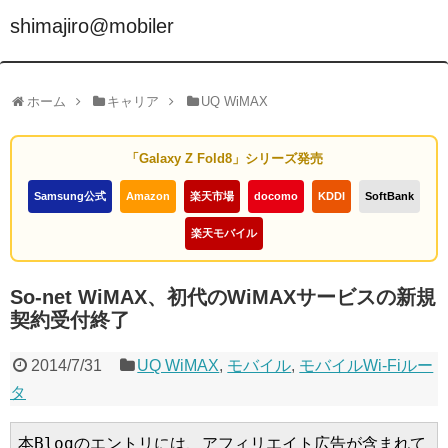
shimajiro@mobiler
ホーム
キャリア
UQ WiMAX
「Galaxy Z Fold8」シリーズ発売
Samsung公式
Amazon
楽天市場
docomo
KDDI
SoftBank
楽天モバイル
So-net WiMAX、初代のWiMAXサービスの新規
契約受付終了
2014/7/31
UQ WiMAX
,
モバイル
,
モバイルWi-Fiルー
タ
本Blogのエントリには、アフィリエイト広告が含まれて