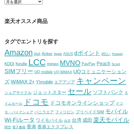
楽天オススメ商品
タグでエントリを探す
Amazon
dポイント
Anker
ASUS
d払い
ANA
Apple
Huawei
LCC
MVNO
Peach
KDDI
Kindle
mineo
PayPay
Scoot
SIMフリー
UQコミュニケーション
UQ mobile
UQ WiMAX
キャンペーン
WiMAX 2+
ズ
Y!mobile
エアアジア
セール
ソフトバンク
ジェットスター
シェアサイクル
タ
ドコモ
ドコモオンラインショップ
イムセール
ドコ
モバイル
バニラエア
プリペイドSIM
モ・バイクシェア
フィリピン
Wi-Fiルータ
楽天モバイル
台湾
ワイモバイル
成田
台北
香港
香港エクスプレス
関空
電子書籍