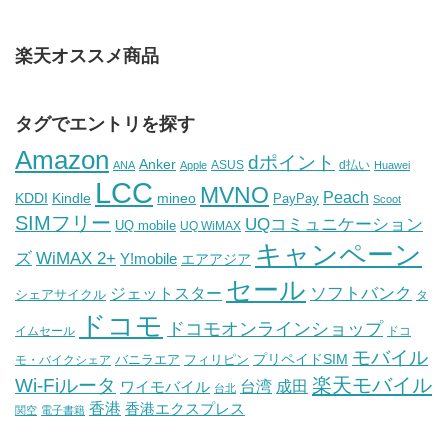
楽天オススメ商品
タグでエントリを探す
Amazon
dポイント
Anker
ASUS
d払い
ANA
Apple
Huawei
LCC
MVNO
Peach
KDDI
Kindle
mineo
PayPay
Scoot
SIMフリー
UQコミュニケーション
UQ mobile
UQ WiMAX
キャンペーン
WiMAX 2+
ズ
Y!mobile
エアアジア
セール
ソフトバンク
ジェットスター
シェアサイクル
タ
ドコモ
ドコモオンラインショップ
イムセール
ドコ
モバイル
バニラエア
プリペイドSIM
モ・バイクシェア
フィリピン
Wi-Fiルータ
楽天モバイル
台湾
ワイモバイル
成田
台北
香港
香港エクスプレス
関空
電子書籍