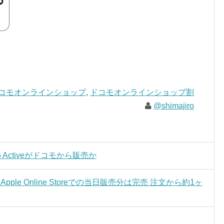
コモオンラインショップ
,
ドコモオンラインショップ割
@shimajiro
 S5 Activeがドコモから販売か
s、Apple Online Storeでの当日販売分は完売 注文から約1ヶ