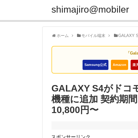
shimajiro@mobiler
ホーム
モバイル端末
GALAXY 
「Gal
Samsung公式
Amazon
楽
GALAXY S4が
機種に追加 契約期間
10,800円〜
スポンサーリンク