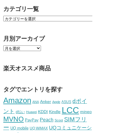
カテゴリ一覧
月別アーカイブ
楽天オススメ商品
タグでエントリを探す
Amazon
dポイ
Anker
ASUS
ANA
Apple
LCC
ント
KDDI
Kindle
mineo
d払い
Huawei
MVNO
SIMフリ
Peach
PayPay
Scoot
ー
UQコミュニケーシ
UQ mobile
UQ WiMAX