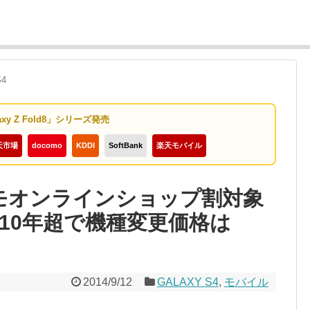
S4
axy Z Fold8」シリーズ発売
天市場
docomo
KDDI
SoftBank
楽天モバイル
ドコモオンラインショップ割対象
10年超で機種変更価格は
2014/9/12
GALAXY S4
,
モバイル