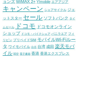
WiMAX 2+
ョンズ
Y!mobile
エアアジア
キャンペーン
ジェ
シェアサイクル
セール
ソフトバンク
ットスター
タイ
ドコモ
ドコモオンライン
ムセール
ショップ
バニラエア
ドコモ・バイクシェア
フィ
モバイルWi-Fiルー
プリペイドSIM
リピン
タ
楽天モバ
台湾
ワイモバイル
成田
台北
イル
香港
香港エクスプレス
関空
電子書籍