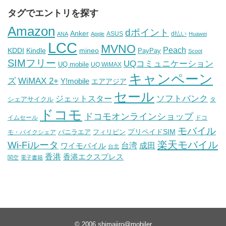
タグでエントリを探す
Amazon
dポイント
Anker
ASUS
d払い
ANA
Apple
Huawei
LCC
MVNO
Peach
KDDI
Kindle
mineo
PayPay
Scoot
SIMフリー
UQコミュニケーション
UQ mobile
UQ WiMAX
キャンペーン
WiMAX 2+
ズ
Y!mobile
エアアジア
セール
ソフトバンク
ジェットスター
シェアサイクル
タ
ドコモ
ドコモオンラインショップ
イムセール
ドコ
モバイル
バニラエア
プリペイドSIM
モ・バイクシェア
フィリピン
Wi-Fiルータ
楽天モバイル
台湾
ワイモバイル
成田
台北
香港
香港エクスプレス
関空
電子書籍
© 2006
shimajiro@mobiler