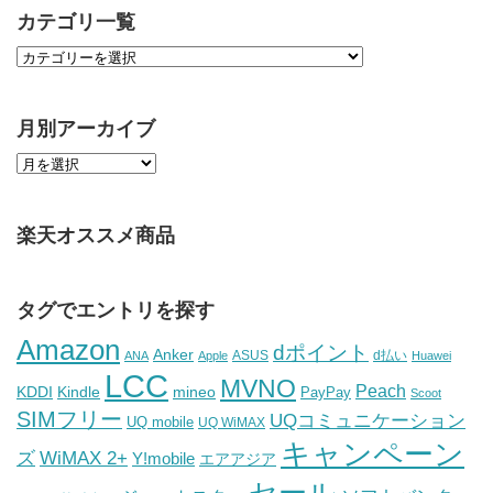
カテゴリ一覧
月別アーカイブ
楽天オススメ商品
タグでエントリを探す
Amazon
dポイント
Anker
ASUS
d払い
ANA
Apple
Huawei
LCC
MVNO
Peach
KDDI
Kindle
mineo
PayPay
Scoot
SIMフリー
UQコミュニケーション
UQ mobile
UQ WiMAX
キャンペーン
WiMAX 2+
ズ
Y!mobile
エアアジア