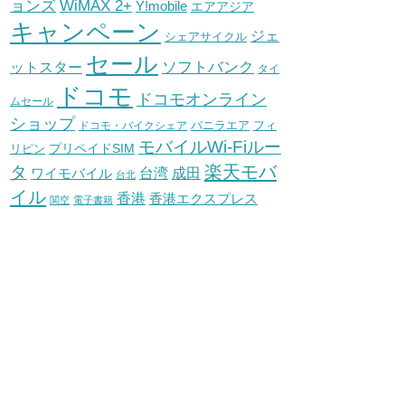
WiMAX 2+
ョンズ
Y!mobile
エアアジア
キャンペーン
ジェ
シェアサイクル
セール
ソフトバンク
ットスター
タイ
ドコモ
ドコモオンライン
ムセール
ショップ
バニラエア
ドコモ・バイクシェア
フィ
モバイルWi-Fiルー
プリペイドSIM
リピン
タ
楽天モバ
台湾
ワイモバイル
成田
台北
イル
香港
香港エクスプレス
関空
電子書籍