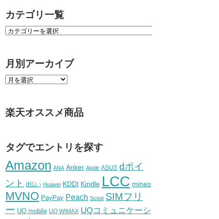
カテゴリ一覧
月別アーカイブ
楽天オススメ商品
タグでエントリを探す
Amazon
dポイ
Anker
ASUS
ANA
Apple
LCC
ント
KDDI
Kindle
mineo
d払い
Huawei
MVNO
SIMフリ
Peach
PayPay
Scoot
ー
UQコミュニケーシ
UQ mobile
UQ WiMAX