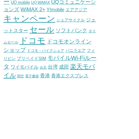
ー
UQコミュニケーシ
UQ mobile
UQ WiMAX
WiMAX 2+
ョンズ
Y!mobile
エアアジア
キャンペーン
ジェ
シェアサイクル
セール
ソフトバンク
ットスター
タイ
ドコモ
ドコモオンライン
ムセール
ショップ
バニラエア
ドコモ・バイクシェア
フィ
モバイルWi-Fiルー
プリペイドSIM
リピン
タ
楽天モバ
台湾
ワイモバイル
成田
台北
イル
香港
香港エクスプレス
関空
電子書籍