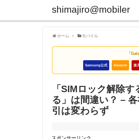
shimajiro@mobiler
ホーム
モバイル
「Gal
Samsung公式
Amazon
楽
「SIMロック解除する
る」は間違い？ – 
引は変わらず
スポンサーリンク