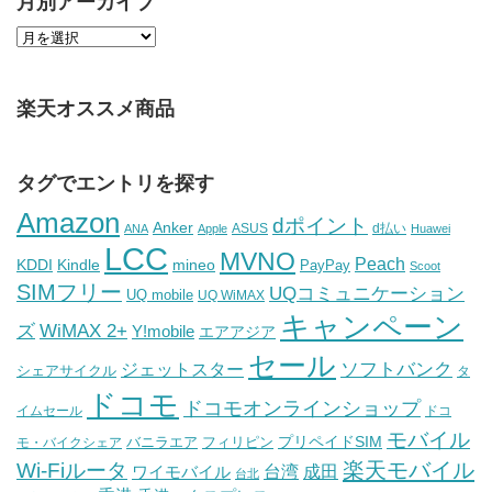
月別アーカイブ
楽天オススメ商品
タグでエントリを探す
Amazon
dポイント
Anker
ASUS
d払い
ANA
Apple
Huawei
LCC
MVNO
Peach
KDDI
Kindle
mineo
PayPay
Scoot
SIMフリー
UQコミュニケーション
UQ mobile
UQ WiMAX
キャンペーン
WiMAX 2+
ズ
Y!mobile
エアアジア
セール
ソフトバンク
ジェットスター
シェアサイクル
タ
ドコモ
ドコモオンラインショップ
イムセール
ドコ
モバイル
バニラエア
プリペイドSIM
モ・バイクシェア
フィリピン
Wi-Fiルータ
楽天モバイル
台湾
ワイモバイル
成田
台北