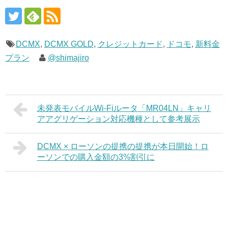
DCMX
,
DCMX GOLD
,
クレジットカード
,
ドコモ
,
新料金
プラン
@shimajiro
未発表モバイルWi-Fiルータ「MR04LN」キャリ
アアグリゲーション対応機種として参考展示
DCMX × ローソンの提携の提携が本日開始！ロ
ーソンでの購入金額の3%割引に