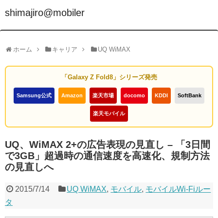
shimajiro@mobiler
ホーム
キャリア
UQ WiMAX
「Galaxy Z Fold8」シリーズ発売
Samsung公式
Amazon
楽天市場
docomo
KDDI
SoftBank
楽天モバイル
UQ、WiMAX 2+の広告表現の見直し – 「3日間
で3GB」超過時の通信速度を高速化、規制方法
の見直しへ
2015/7/14
UQ WiMAX
,
モバイル
,
モバイルWi-Fiルー
タ