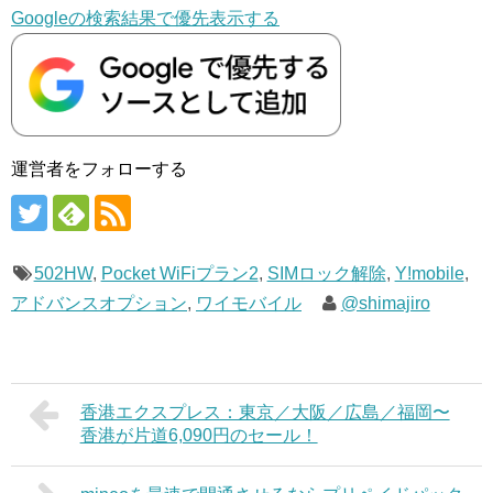
Googleの検索結果で優先表示する
運営者をフォローする
502HW
,
Pocket WiFiプラン2
,
SIMロック解除
,
Y!mobile
,
アドバンスオプション
,
ワイモバイル
@shimajiro
香港エクスプレス：東京／大阪／広島／福岡〜
香港が片道6,090円のセール！