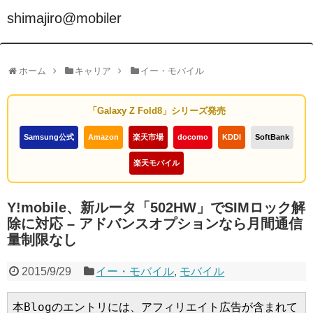
shimajiro@mobiler
ホーム
キャリア
イー・モバイル
「Galaxy Z Fold8」シリーズ発売
Samsung公式
Amazon
楽天市場
docomo
KDDI
SoftBank
楽天モバイル
Y!mobile、新ルータ「502HW」でSIMロック解
除に対応 – アドバンスオプションなら月間通信
量制限なし
2015/9/29
イー・モバイル
,
モバイル
本Blogのエントリには、アフィリエイト広告が含まれて