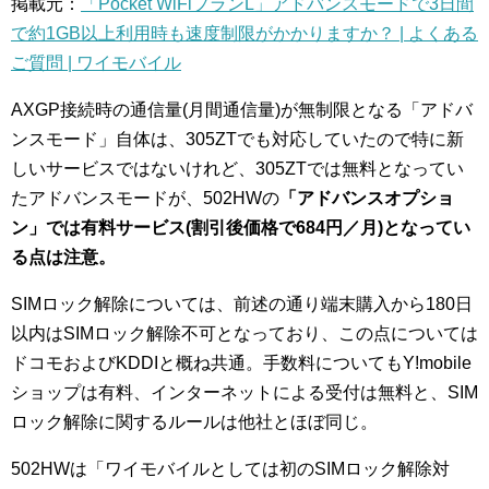
掲載元：
「Pocket WiFiプランL」アドバンスモードで3日間
で約1GB以上利用時も速度制限がかかりますか？ | よくある
ご質問 | ワイモバイル
AXGP接続時の通信量(月間通信量)が無制限となる「アドバ
ンスモード」自体は、305ZTでも対応していたので特に新
しいサービスではないけれど、305ZTでは無料となってい
たアドバンスモードが、502HWの
「アドバンスオプショ
ン」では有料サービス(割引後価格で684円／月)となってい
る点は注意。
SIMロック解除については、前述の通り端末購入から180日
以内はSIMロック解除不可となっており、この点については
ドコモおよびKDDIと概ね共通。手数料についてもY!mobile
ショップは有料、インターネットによる受付は無料と、SIM
ロック解除に関するルールは他社とほぼ同じ。
502HWは「ワイモバイルとしては初のSIMロック解除対