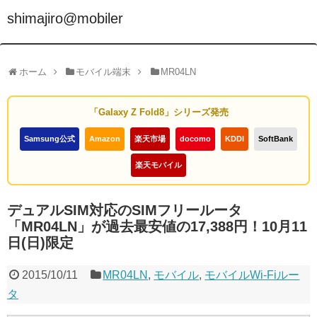
shimajiro@mobiler
ホーム
モバイル端末
MR04LN
「Galaxy Z Fold8」シリーズ発売
Samsung公式
Amazon
楽天市場
docomo
KDDI
SoftBank
楽天モバイル
デュアルSIM対応のSIMフリールータ
「MR04LN」が過去最安値の17,388円！10月11
日(日)限定
2015/10/11
MR04LN
,
モバイル
,
モバイルWi-Fiルー
タ