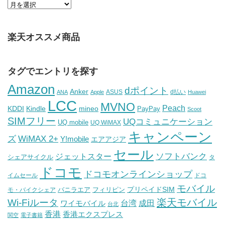
楽天オススメ商品
タグでエントリを探す
Amazon
dポイント
Anker
ASUS
d払い
ANA
Apple
Huawei
LCC
MVNO
Peach
KDDI
Kindle
mineo
PayPay
Scoot
SIMフリー
UQコミュニケーション
UQ mobile
UQ WiMAX
キャンペーン
WiMAX 2+
ズ
Y!mobile
エアアジア
セール
ソフトバンク
ジェットスター
シェアサイクル
タ
ドコモ
ドコモオンラインショップ
イムセール
ドコ
モバイル
バニラエア
プリペイドSIM
モ・バイクシェア
フィリピン
Wi-Fiルータ
楽天モバイル
台湾
ワイモバイル
成田
台北
香港
香港エクスプレス
関空
電子書籍