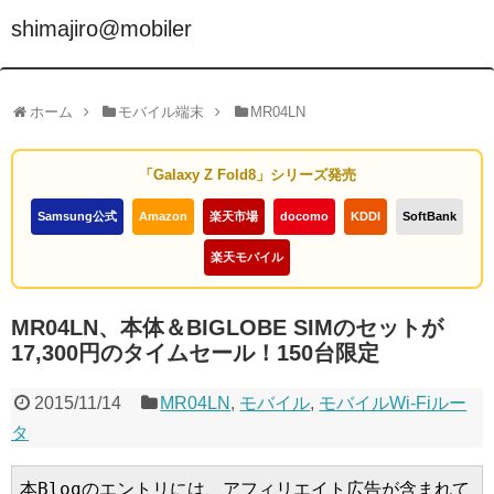
shimajiro@mobiler
ホーム
モバイル端末
MR04LN
「Galaxy Z Fold8」シリーズ発売
Samsung公式
Amazon
楽天市場
docomo
KDDI
SoftBank
楽天モバイル
MR04LN、本体＆BIGLOBE SIMのセットが
17,300円のタイムセール！150台限定
2015/11/14
MR04LN
,
モバイル
,
モバイルWi-Fiルー
タ
本Blogのエントリには、アフィリエイト広告が含まれて