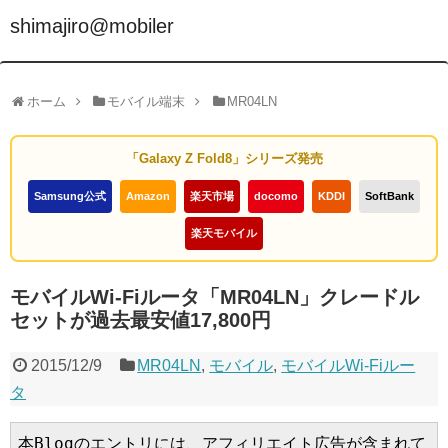
shimajiro@mobiler
ホーム
モバイル端末
MR04LN
「Galaxy Z Fold8」シリーズ発売
Samsung公式
Amazon
楽天市場
docomo
KDDI
SoftBank
楽天モバイル
モバイルWi-Fiルータ「MR04LN」クレードル
セットが過去最安値17,800円
2015/12/9
MR04LN
,
モバイル
,
モバイルWi-Fiルー
タ
本Blogのエントリには、アフィリエイト広告が含まれて