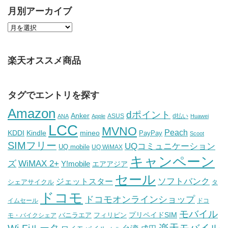
月別アーカイブ
楽天オススメ商品
タグでエントリを探す
Amazon
dポイント
Anker
ASUS
d払い
ANA
Apple
Huawei
LCC
MVNO
Peach
KDDI
Kindle
mineo
PayPay
Scoot
SIMフリー
UQコミュニケーション
UQ mobile
UQ WiMAX
キャンペーン
WiMAX 2+
ズ
Y!mobile
エアアジア
セール
ソフトバンク
ジェットスター
シェアサイクル
タ
ドコモ
ドコモオンラインショップ
イムセール
ドコ
モバイル
バニラエア
プリペイドSIM
モ・バイクシェア
フィリピン