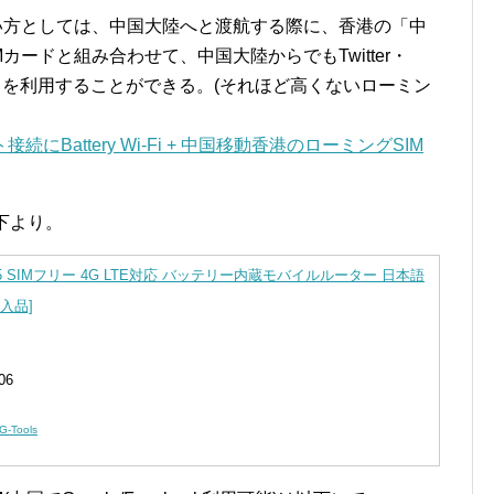
スメの使い方としては、中国大陸へと渡航する際に、香港の「中
カードと組み合わせて、中国大陸からでもTwitter・
サービスを利用することができる。(それほど高くないローミン
にBattery Wi-Fi + 中国移動香港のローミングSIM
は以下より。
i MF855 SIMフリー 4G LTE対応 バッテリー内蔵モバイルルーター 日本語
輸入品]
06
G-Tools