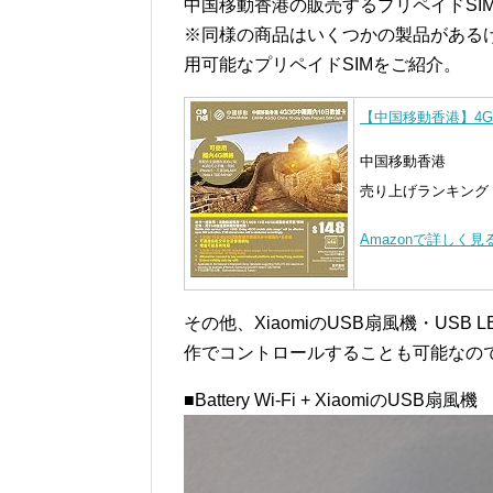
中国移動香港の販売するプリペイドSIM(中
※同様の商品はいくつかの製品があるけ
用可能なプリペイドSIMをご紹介。
【中国移動香港】4G/
中国移動香港
売り上げランキング : 
Amazonで詳しく見
その他、XiaomiのUSB扇風機・USB LE
作でコントロールすることも可能なの
■Battery Wi-Fi + XiaomiのUSB扇風機