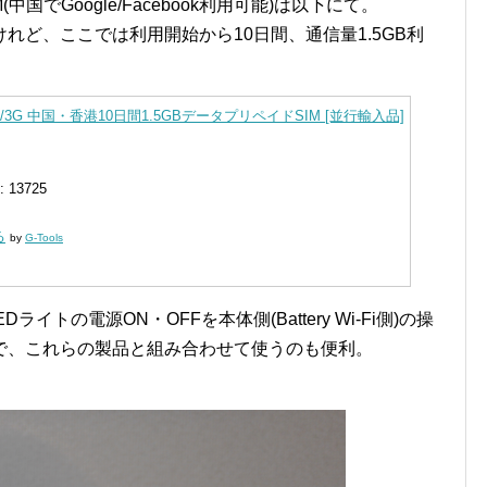
国でGoogle/Facebook利用可能)は以下にて。
れど、ここでは利用開始から10日間、通信量1.5GB利
3G 中国・香港10日間1.5GBデータプリペイドSIM [並行輸入品]
13725
る
by
G-Tools
Dライトの電源ON・OFFを本体側(Battery Wi-Fi側)の操
で、これらの製品と組み合わせて使うのも便利。