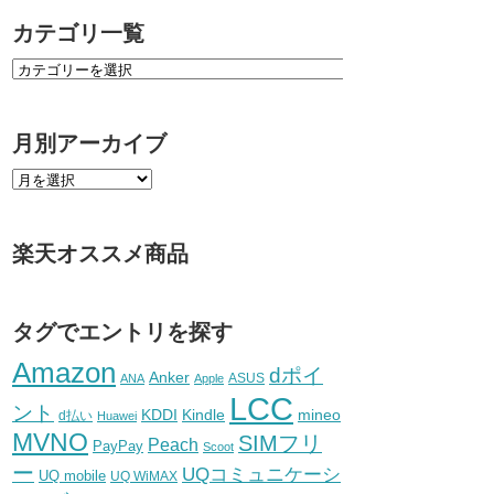
カテゴリ一覧
月別アーカイブ
楽天オススメ商品
タグでエントリを探す
Amazon
dポイ
Anker
ASUS
ANA
Apple
LCC
ント
KDDI
Kindle
mineo
d払い
Huawei
MVNO
SIMフリ
Peach
PayPay
Scoot
ー
UQコミュニケーシ
UQ mobile
UQ WiMAX