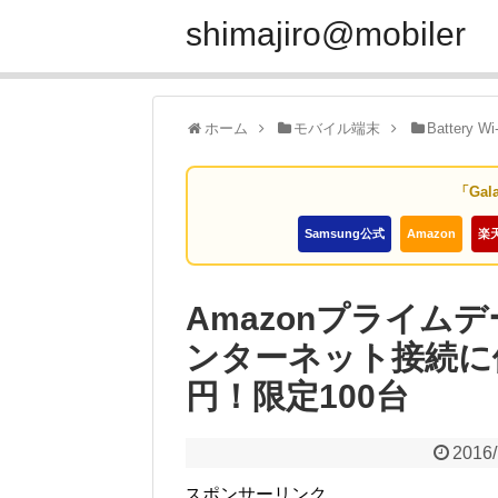
shimajiro@mobiler
ホーム
モバイル端末
Battery Wi
「Gal
Samsung公式
Amazon
楽
Amazonプライム
ンターネット接続に便利なB
円！限定100台
2016/
スポンサーリンク