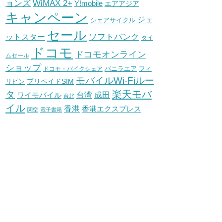
WiMAX 2+
ョンズ
Y!mobile
エアアジア
キャンペーン
ジェ
シェアサイクル
セール
ソフトバンク
ットスター
タイ
ドコモ
ドコモオンライン
ムセール
ショップ
バニラエア
ドコモ・バイクシェア
フィ
モバイルWi-Fiルー
プリペイドSIM
リピン
タ
楽天モバ
台湾
ワイモバイル
成田
台北
イル
香港
香港エクスプレス
関空
電子書籍