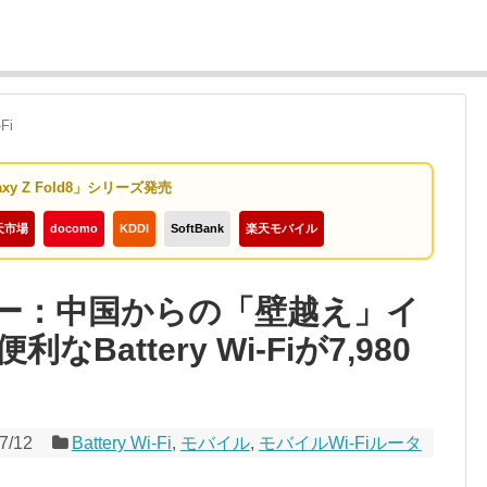
-Fi
axy Z Fold8」シリーズ発売
天市場
docomo
KDDI
SoftBank
楽天モバイル
デー：中国からの「壁越え」イ
attery Wi-Fiが7,980
7/12
Battery Wi-Fi
,
モバイル
,
モバイルWi-Fiルータ