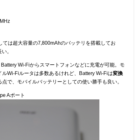
0MHz
ルータとしては超大容量の7,800mAhのバッテリを搭載してお
長い。
り、Battery Wi-Fiからスマートフォンなどに充電が可能。モ
-Fiルータは多数あるけれど、Battery Wi-Fiは
変換
る点で、モバイルバッテリーとしての使い勝手も良い。
ype Aポート