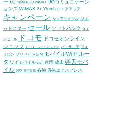
ー
UQコミュニケーシ
UQ mobile
UQ WiMAX
WiMAX 2+
ョンズ
Y!mobile
エアアジア
キャンペーン
ジェ
シェアサイクル
セール
ソフトバンク
ットスター
タイ
ドコモ
ドコモオンライン
ムセール
ショップ
バニラエア
ドコモ・バイクシェア
フィ
モバイルWi-Fiルー
プリペイドSIM
リピン
タ
楽天モバ
台湾
ワイモバイル
成田
台北
イル
香港
香港エクスプレス
関空
電子書籍