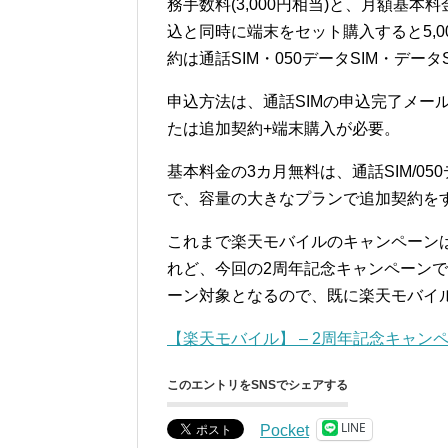
務手数料(3,000円相当)と、月額基本
込と同時に端末をセット購入すると5,0
約は通話SIM・050データSIM・データ
申込方法は、通話SIMの申込完了メー
たは追加契約+端末購入が必要。
基本料金の3カ月無料は、通話SIM/05
で、容量の大きなプランで追加契約を
これまで楽天モバイルのキャンペーン
れど、今回の2周年記念キャンペーン
ーン対象となるので、既に楽天モバイ
【楽天モバイル】 – 2周年記念キャン
このエントリをSNSでシェアする
LINE
Pocket