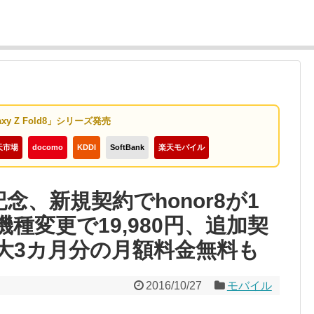
axy Z Fold8」シリーズ発売
天市場
docomo
KDDI
SoftBank
楽天モバイル
念、新規契約でhonor8が1
が機種変更で19,980円、追加契
大3カ月分の月額料金無料も
2016/10/27
モバイル