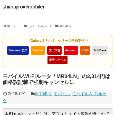
shimajiro@mobiler
ホーム
モバイル端末
MR04LN
「Galaxy Z Fold8」シリーズ予約受付中
Samsung公式
Amazon
楽天市場
docomo
KDDI
SoftBank
楽天モバイル
モバイルWi-Fiルータ「MR04LN」の3,314円は
価格誤記載で強制キャンセルに
2016/12/1
MR04LN
,
モバイル
,
モバイルWi-Fiルー
タ
本Blogのエントリには、アフィリエイト広告が含まれて