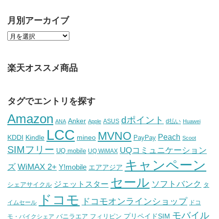
月別アーカイブ
楽天オススメ商品
タグでエントリを探す
Amazon
dポイント
Anker
ASUS
d払い
ANA
Apple
Huawei
LCC
MVNO
Peach
KDDI
Kindle
mineo
PayPay
Scoot
SIMフリー
UQコミュニケーション
UQ mobile
UQ WiMAX
キャンペーン
WiMAX 2+
ズ
Y!mobile
エアアジア
セール
ソフトバンク
ジェットスター
シェアサイクル
タ
ドコモ
ドコモオンラインショップ
イムセール
ドコ
モバイル
バニラエア
プリペイドSIM
モ・バイクシェア
フィリピン