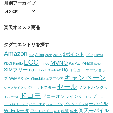
月別アーカイブ
楽天オススメ商品
タグでエントリを探す
Amazon
dポイント
Anker
ASUS
d払い
ANA
Apple
Huawei
LCC
MVNO
Peach
KDDI
Kindle
mineo
PayPay
Scoot
SIMフリー
UQコミュニケーション
UQ mobile
UQ WiMAX
キャンペーン
WiMAX 2+
ズ
Y!mobile
エアアジア
セール
ソフトバンク
ジェットスター
シェアサイクル
タ
ドコモ
ドコモオンラインショップ
イムセール
ドコ
モバイル
バニラエア
プリペイドSIM
モ・バイクシェア
フィリピン
Wi-Fiルータ
楽天モバイル
台湾
ワイモバイル
成田
台北