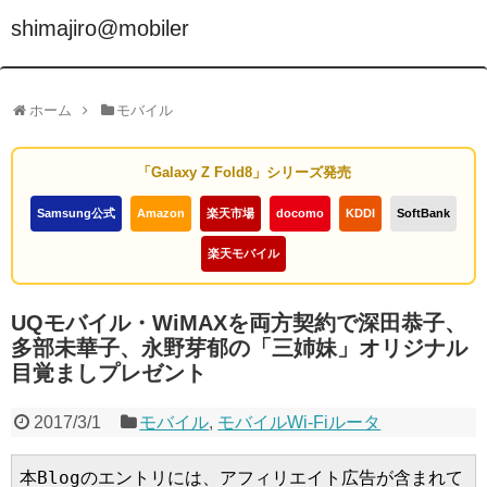
shimajiro@mobiler
ホーム
モバイル
「Galaxy Z Fold8」シリーズ発売
Samsung公式
Amazon
楽天市場
docomo
KDDI
SoftBank
楽天モバイル
UQモバイル・WiMAXを両方契約で深田恭子、
多部未華子、永野芽郁の「三姉妹」オリジナル
目覚ましプレゼント
2017/3/1
モバイル
,
モバイルWi-Fiルータ
本Blogのエントリには、アフィリエイト広告が含まれて