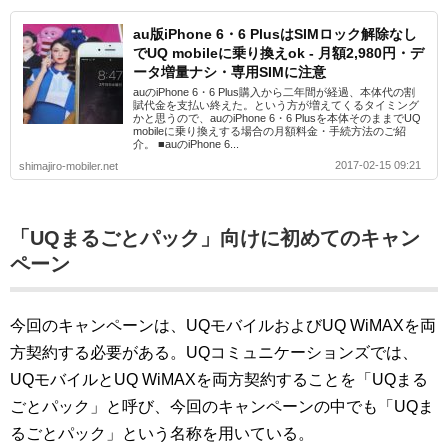
au版iPhone 6・6 PlusはSIMロック解除なし
でUQ mobileに乗り換えok - 月額2,980円・デ
ータ増量ナシ・専用SIMに注意
auのiPhone 6・6 Plus購入から二年間が経過、本体代の割
賦代金を支払い終えた。という方が増えてくるタイミング
かと思うので、auのiPhone 6・6 Plusを本体そのままでUQ
mobileに乗り換えする場合の月額料金・手続方法のご紹
介。 ■auのiPhone 6...
2017-02-15 09:21
shimajiro-mobiler.net
「UQまるごとパック」向けに初めてのキャン
ペーン
今回のキャンペーンは、UQモバイルおよびUQ WiMAXを両
方契約する必要がある。UQコミュニケーションズでは、
UQモバイルとUQ WiMAXを両方契約することを「UQまる
ごとパック」と呼び、今回のキャンペーンの中でも「UQま
るごとパック」という名称を用いている。