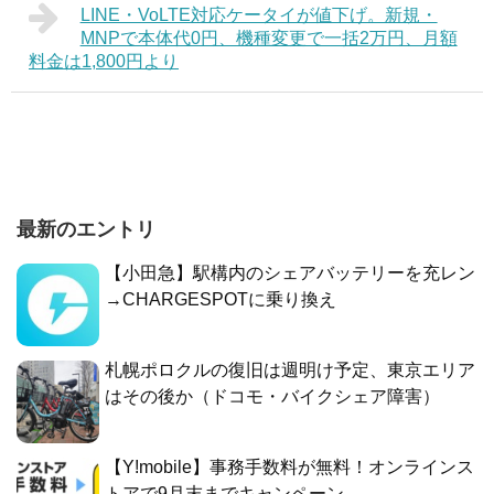
LINE・VoLTE対応ケータイが値下げ。新規・
MNPで本体代0円、機種変更で一括2万円、月額
料金は1,800円より
最新のエントリ
【小田急】駅構内のシェアバッテリーを充レン
→CHARGESPOTに乗り換え
札幌ポロクルの復旧は週明け予定、東京エリア
はその後か（ドコモ・バイクシェア障害）
【Y!mobile】事務手数料が無料！オンラインス
トアで9月末までキャンペーン