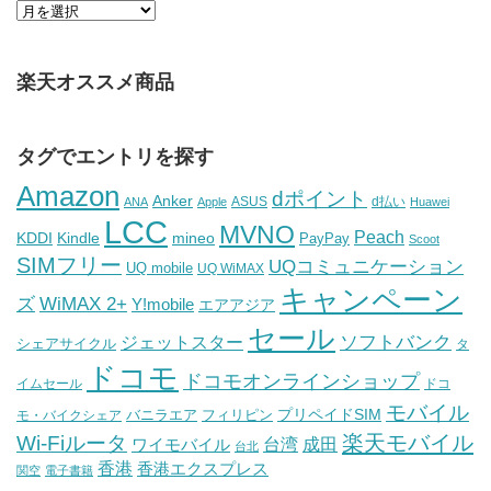
楽天オススメ商品
タグでエントリを探す
Amazon
dポイント
Anker
ASUS
d払い
ANA
Apple
Huawei
LCC
MVNO
Peach
KDDI
Kindle
mineo
PayPay
Scoot
SIMフリー
UQコミュニケーション
UQ mobile
UQ WiMAX
キャンペーン
WiMAX 2+
ズ
Y!mobile
エアアジア
セール
ソフトバンク
ジェットスター
シェアサイクル
タ
ドコモ
ドコモオンラインショップ
イムセール
ドコ
モバイル
バニラエア
プリペイドSIM
モ・バイクシェア
フィリピン
Wi-Fiルータ
楽天モバイル
台湾
ワイモバイル
成田
台北
香港
香港エクスプレス
関空
電子書籍