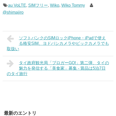
au VoLTE
,
SIMフリー
,
Wiko
,
Wiko Tommy
@shimajiro
ソフトバンクのSIMロックiPhone・iPadで使え
る格安SIM、ヨドバシカメラやビックカメラでも
取扱い
タイ政府観光局「ブロガーGO!」第二弾、タイの
魅力を発信する「美食家」募集 - 賞品は5泊7日
のタイ旅行
最新のエントリ