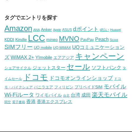
タグでエントリを探す
Amazon
dポイント
Anker
ASUS
d払い
ANA
Apple
Huawei
LCC
MVNO
Peach
KDDI
Kindle
mineo
PayPay
Scoot
SIMフリー
UQコミュニケーション
UQ mobile
UQ WiMAX
キャンペーン
WiMAX 2+
ズ
Y!mobile
エアアジア
セール
ソフトバンク
ジェットスター
シェアサイクル
タ
ドコモ
ドコモオンラインショップ
イムセール
ドコ
モバイル
バニラエア
プリペイドSIM
モ・バイクシェア
フィリピン
Wi-Fiルータ
楽天モバイル
台湾
ワイモバイル
成田
台北
香港
香港エクスプレス
関空
電子書籍