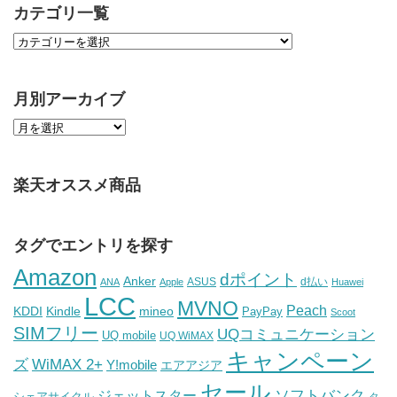
カテゴリ一覧
月別アーカイブ
楽天オススメ商品
タグでエントリを探す
Amazon
dポイント
Anker
ASUS
d払い
ANA
Apple
Huawei
LCC
MVNO
Peach
KDDI
Kindle
mineo
PayPay
Scoot
SIMフリー
UQコミュニケーション
UQ mobile
UQ WiMAX
キャンペーン
WiMAX 2+
ズ
Y!mobile
エアアジア
セール
ソフトバンク
ジェットスター
シェアサイクル