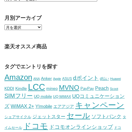
月別アーカイブ
楽天オススメ商品
タグでエントリを探す
Amazon
dポイント
Anker
ASUS
d払い
ANA
Apple
Huawei
LCC
MVNO
Peach
KDDI
Kindle
mineo
PayPay
Scoot
SIMフリー
UQコミュニケーション
UQ mobile
UQ WiMAX
キャンペーン
WiMAX 2+
ズ
Y!mobile
エアアジア
セール
ソフトバンク
ジェットスター
シェアサイクル
タ
ドコモ
ドコモオンラインショップ
イムセール
ドコ