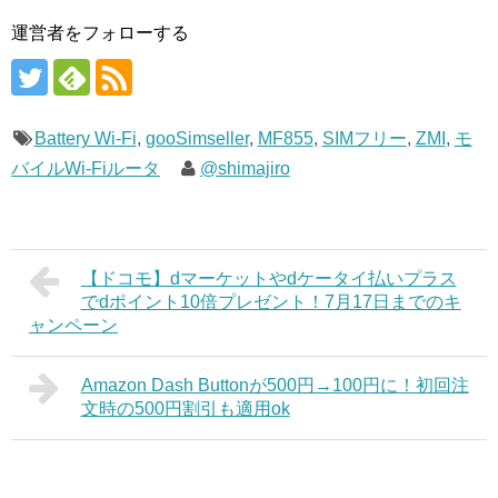
運営者をフォローする
Battery Wi-Fi
,
gooSimseller
,
MF855
,
SIMフリー
,
ZMI
,
モ
バイルWi-Fiルータ
@shimajiro
【ドコモ】dマーケットやdケータイ払いプラス
でdポイント10倍プレゼント！7月17日までのキ
ャンペーン
Amazon Dash Buttonが500円→100円に！初回注
文時の500円割引も適用ok