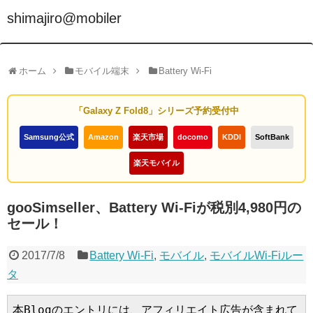
shimajiro@mobiler
ホーム
モバイル端末
Battery Wi-Fi
「Galaxy Z Fold8」シリーズ予約受付中
Samsung公式
Amazon
楽天市場
docomo
KDDI
SoftBank
楽天モバイル
gooSimseller、Battery Wi-Fiが税別4,980円の
セール！
2017/7/8
Battery Wi-Fi
,
モバイル
,
モバイルWi-Fiルー
タ
本Blogのエントリには、アフィリエイト広告が含まれて