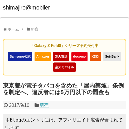
shimajiro@mobiler
ホーム
新宿
「Galaxy Z Fold8」シリーズ予約受付中
Samsung公式
Amazon
楽天市場
docomo
KDDI
SoftBank
楽天モバイル
東京都が電子タバコを含めた「屋内禁煙」条例
を制定へ、違反者には5万円以下の罰金も
2017/9/10
新宿
本Blogのエントリには、アフィリエイト広告が含まれて
います。