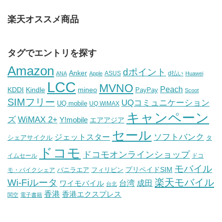
楽天オススメ商品
タグでエントリを探す
Amazon
dポイント
Anker
ASUS
d払い
ANA
Apple
Huawei
LCC
MVNO
Peach
KDDI
Kindle
mineo
PayPay
Scoot
SIMフリー
UQコミュニケーション
UQ mobile
UQ WiMAX
キャンペーン
WiMAX 2+
ズ
Y!mobile
エアアジア
セール
ソフトバンク
ジェットスター
シェアサイクル
タ
ドコモ
ドコモオンラインショップ
イムセール
ドコ
モバイル
バニラエア
プリペイドSIM
モ・バイクシェア
フィリピン
Wi-Fiルータ
楽天モバイル
台湾
ワイモバイル
成田
台北
香港
香港エクスプレス
関空
電子書籍