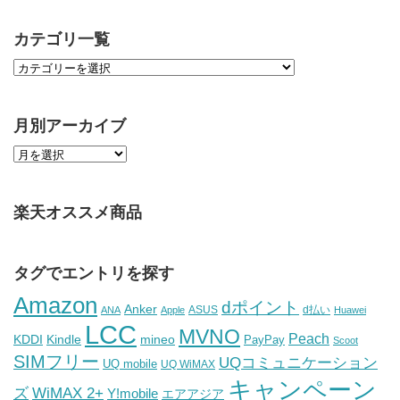
カテゴリ一覧
月別アーカイブ
楽天オススメ商品
タグでエントリを探す
Amazon
dポイント
Anker
ASUS
d払い
ANA
Apple
Huawei
LCC
MVNO
Peach
KDDI
Kindle
mineo
PayPay
Scoot
SIMフリー
UQコミュニケーション
UQ mobile
UQ WiMAX
キャンペーン
WiMAX 2+
ズ
Y!mobile
エアアジア